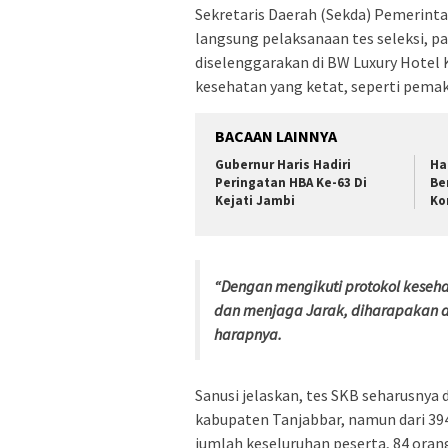
Sekretaris Daerah (Sekda) Pemerintah
langsung pelaksanaan tes seleksi, p
diselenggarakan di BW Luxury Hotel 
kesehatan yang ketat, seperti pemak
BACAAN LAINNYA
Gubernur Haris Hadiri
Ha
Peringatan HBA Ke-63 Di
Be
Kejati Jambi
Ko
“Dengan mengikuti protokol keseha
dan menjaga Jarak, diharapakan d
harapnya.
Sanusi jelaskan, tes SKB seharusnya 
kabupaten Tanjabbar, namun dari 394 
jumlah keseluruhan peserta, 84 oran