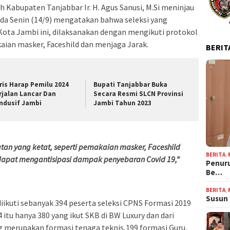
 Kabupaten Tanjabbar Ir. H. Agus Sanusi, M.Si meninjau
ada Senin (14/9) mengatakan bahwa seleksi yang
Kota Jambi ini, dilaksanakan dengan mengikuti protokol
aian masker, Faceshild dan menjaga Jarak.
BERIT
ris Harap Pemilu 2024
Bupati Tanjabbar Buka
rjalan Lancar Dan
Secara Resmi SLCN Provinsi
ndusif Jambi
Jambi Tahun 2023
tan yang ketat, seperti pemakaian masker, Faceshild
BERITA
,
apat mengantisipasi dampak penyebaran Covid 19,”
Penur
Be…
BERITA
,
Susun 
diikuti sebanyak 394 peserta seleksi CPNS Formasi 2019
itu hanya 380 yang ikut SKB di BW Luxury dan dari
g merupakan formasi tenaga teknis,199 formasi Guru,