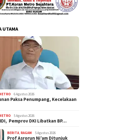
A UTAMA
METRO
6 Agustus 2026
unan Paksa Penumpang, Kecelakaan
METRO
5 Agustus 2026
IDI, Pemprov DKI Libatkan BP…
BERITA
,
RAGAM
5 Agustus 2026
Prof Asrorun Ni’am Ditunjuk