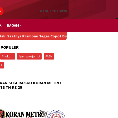
n
6 AGUSTUS 2026
K
RAGAM
ya Pramono Tegas Copot Dirut TransJakarta
Susun IDI, Pemprov 
 POPULER
#hukum
#pemprovjambi
#ASN
19
KAN SEGERA SKU KORAN METRO
713 TH KE 20