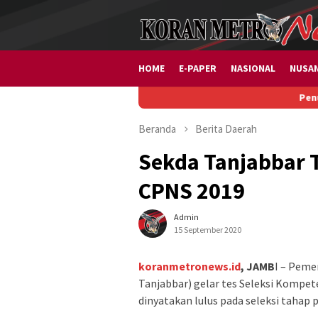
Loncat
ke
konten
HOME
E-PAPER
NASIONAL
NUSA
Penurunan Paks
Beranda
Berita
Daerah
Sekda Tanjabbar T
CPNS 2019
Admin
15 September 2020
koranmetronews.id
, JAMB
I – Peme
Tanjabbar) gelar tes Seleksi Kompet
dinyatakan lulus pada seleksi tahap