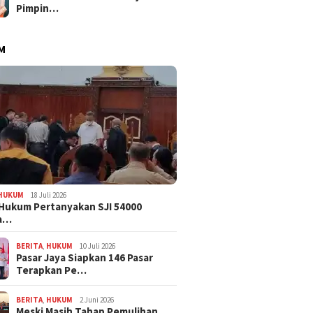
Pimpin…
M
HUKUM
18 Juli 2026
Hukum Pertanyakan SJI 54000
a…
BERITA
,
HUKUM
10 Juli 2026
Pasar Jaya Siapkan 146 Pasar
Terapkan Pe…
BERITA
,
HUKUM
2 Juni 2026
Meski Masih Tahap Pemulihan