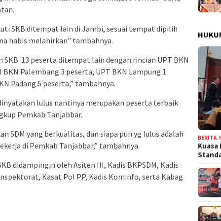
atan.
ti SKB ditempat lain di Jambi, sesuai tempat dipilih
HUKU
rena habis melahirkan” tambahnya.
n SKB 13 peserta ditempat lain dengan rincian UPT BKN
VII BKN Palembang 3 peserta, UPT BKN Lampung 1
BKN Padang 5 peserta,” tambahnya.
dinyatakan lulus nantinya merupakan peserta terbaik
ngkup Pemkab Tanjabbar.
n SDM yang berkualitas, dan siapa pun yg lulus adalah
BERITA
,
bekerja di Pemkab Tanjabbar,” tambahnya.
Kuasa 
Stand
SKB didampingin oleh Asiten III, Kadis BKPSDM, Kadis
nspektorat, Kasat Pol PP, Kadis Kominfo, serta Kabag