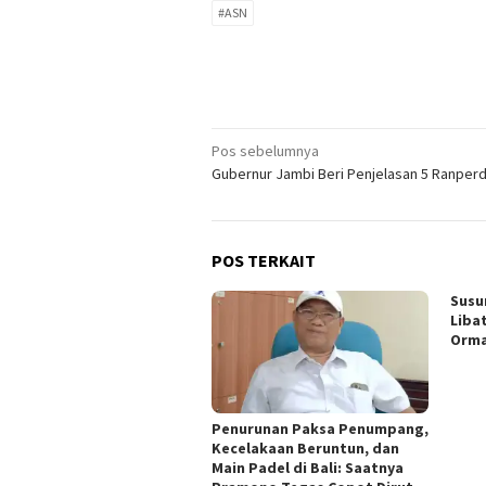
#ASN
Navigasi
Pos sebelumnya
Gubernur Jambi Beri Penjelasan 5 Ranper
pos
POS TERKAIT
Susu
Liba
Orm
Penurunan Paksa Penumpang,
Kecelakaan Beruntun, dan
Main Padel di Bali: Saatnya