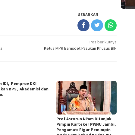
SEBARKAN
Pos berikutnya
da
Ketua MPR Bamsoet Pasukan Khusus BIN
n IDI, Pemprov DKI
tkan BPS, Akademisi dan
as
Prof Asrorun Ni’am Ditunjuk
Pimpin Karteker PWNU Jambi,
Pengamat: Figur Pemimpin
Muda untuk Abad Kedua NU