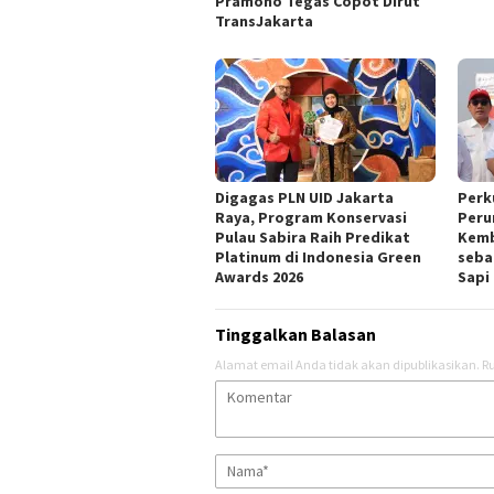
Pramono Tegas Copot Dirut
TransJakarta
Digagas PLN UID Jakarta
Perk
Raya, Program Konservasi
Peru
Pulau Sabira Raih Predikat
Kemb
Platinum di Indonesia Green
seba
Awards 2026
Sapi
Tinggalkan Balasan
Alamat email Anda tidak akan dipublikasikan.
Ru