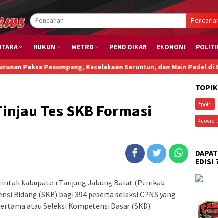
Pencaria
NTARA
HUKUM
METRO
PENDIDIKAN
EKONOMI
POLITI
a Penumpang, Kecelakaan Beruntun, dan Main Padel di Bali: Saatn
TOPIK
#polri
injau Tes SKB Formasi
#covid-
DAPAT
EDISI 
rintah kabupaten Tanjung Jabung Barat (Pemkab
ensi Bidang (SKB) bagi 394 peserta seleksi CPNS yang
 pertama atau Seleksi Kompetensi Dasar (SKD).