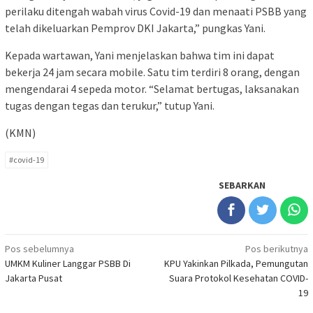
perilaku ditengah wabah virus Covid-19 dan menaati PSBB yang
telah dikeluarkan Pemprov DKI Jakarta,” pungkas Yani.
Kepada wartawan, Yani menjelaskan bahwa tim ini dapat
bekerja 24 jam secara mobile. Satu tim terdiri 8 orang, dengan
mengendarai 4 sepeda motor. “Selamat bertugas, laksanakan
tugas dengan tegas dan terukur,” tutup Yani.
(KMN)
#covid-19
SEBARKAN
Navigasi
Pos sebelumnya
Pos berikutnya
UMKM Kuliner Langgar PSBB Di
KPU Yakinkan Pilkada, Pemungutan
pos
Jakarta Pusat
Suara Protokol Kesehatan COVID-
19