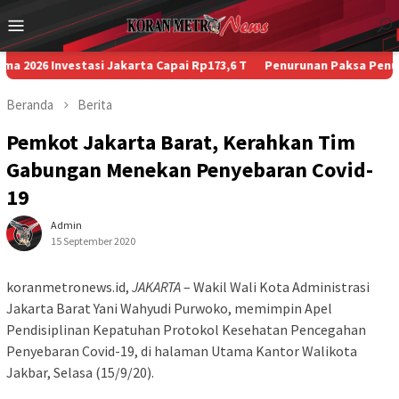
Loncat
Menu
ke
Mobile
konten
Investasi Jakarta Capai Rp173,6 T
Penurunan Paksa Penumpang, Ke
Beranda
Berita
Pemkot Jakarta Barat, Kerahkan Tim
Gabungan Menekan Penyebaran Covid-
19
Admin
15 September 2020
koranmetronews.id,
JAKARTA
– Wakil Wali Kota Administrasi
Jakarta Barat Yani Wahyudi Purwoko, memimpin Apel
Pendisiplinan Kepatuhan Protokol Kesehatan Pencegahan
Penyebaran Covid-19, di halaman Utama Kantor Walikota
Jakbar, Selasa (15/9/20).