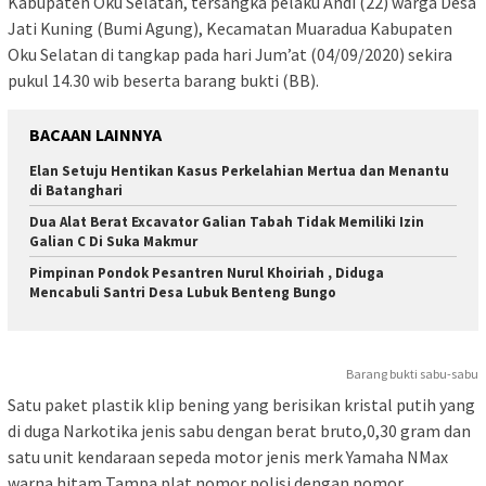
Kabupaten Oku Selatan, tersangka pelaku Andi (22) warga Desa
Jati Kuning (Bumi Agung), Kecamatan Muaradua Kabupaten
Oku Selatan di tangkap pada hari Jum’at (04/09/2020) sekira
pukul 14.30 wib beserta barang bukti (BB).
BACAAN LAINNYA
Elan Setuju Hentikan Kasus Perkelahian Mertua dan Menantu
di Batanghari
Dua Alat Berat Excavator Galian Tabah Tidak Memiliki Izin
Galian C Di Suka Makmur
Pimpinan Pondok Pesantren Nurul Khoiriah , Diduga
Mencabuli Santri Desa Lubuk Benteng Bungo
Barang bukti sabu-sabu
Satu paket plastik klip bening yang berisikan kristal putih yang
di duga Narkotika jenis sabu dengan berat bruto,0,30 gram dan
satu unit kendaraan sepeda motor jenis merk Yamaha NMax
warna hitam Tampa plat nomor polisi dengan nomor