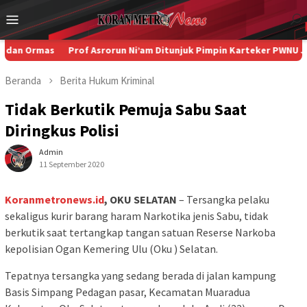
Loncat
Menu
ke
Mobile
konten
rmas
Prof Asrorun Ni’am Ditunjuk Pimpin Karteker PWNU Jambi, 
Beranda
Berita
Hukum
Kriminal
Tidak Berkutik Pemuja Sabu Saat
Diringkus Polisi
Admin
11 September 2020
Koranmetronews.id
, OKU SELATAN
– Tersangka pelaku
sekaligus kurir barang haram Narkotika jenis Sabu, tidak
berkutik saat tertangkap tangan satuan Reserse Narkoba
kepolisian Ogan Kemering Ulu (Oku ) Selatan.
Tepatnya tersangka yang sedang berada di jalan kampung
Basis Simpang Pedagan pasar, Kecamatan Muaradua