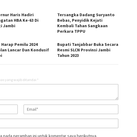
rnur Haris Hadiri
Tersangka Dadang Suryanto
ngatan HBA Ke-63 Di
Bebas, Penyidik Kejati
ti Jambi
Kembali Tahan Sangkaan
Perkara TPPU
s Harap Pemilu 2024
Bupati Tanjabbar Buka Secara
alan Lancar Dan Kondusif
Resmi SLCN Provinsi Jambi
i
Tahun 2023
as yang wajib ditandai
*
a pada peramban ini untuk komentar saya berikutnya.