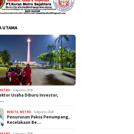
A UTAMA
METRO
6 Agustus 2026
ektor Usaha Diburu Investor,
s…
BERITA
,
METRO
6 Agustus 2026
Penurunan Paksa Penumpang,
Kecelakaan Be…
METRO
5 Agustus 2026