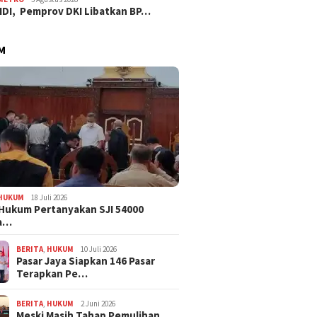
IDI, Pemprov DKI Libatkan BP…
M
HUKUM
18 Juli 2026
Hukum Pertanyakan SJI 54000
a…
BERITA
,
HUKUM
10 Juli 2026
Pasar Jaya Siapkan 146 Pasar
Terapkan Pe…
BERITA
,
HUKUM
2 Juni 2026
Meski Masih Tahap Pemulihan