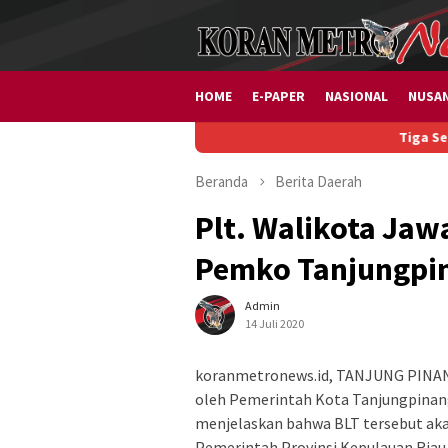
Loncat
ke
konten
HOME
E-PAPER
NASIONAL
NUSA
Tiga Sektor Usaha
Beranda
Berita
Daerah
Plt. Walikota Jaw
Pemko Tanjungpi
Admin
14 Juli 2020
koranmetronews.id, TANJUNG PINANG
oleh Pemerintah Kota Tanjungpinang,
menjelaskan bahwa BLT tersebut aka
Pemerintah Provinsi Kepulauan Riau.