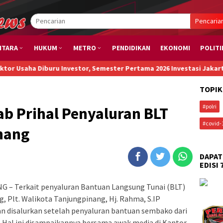
Pencaria
NTARA
HUKUM
METRO
PENDIDIKAN
EKONOMI
POLITI
 Diburu Investor, Semester Pertama 2026 Investasi Jakarta Capai Rp
TOPIK
#polri
ab Prihal Penyaluran BLT
#covid-
nang
DAPAT
EDISI 
 – Terkait penyaluran Bantuan Langsung Tunai (BLT)
 Plt. Walikota Tanjungpinang, Hj. Rahma, S.IP
n disalurkan setelah penyaluran bantuan sembako dari
 Hal ini disampaikannya bersama awak media di Kantor