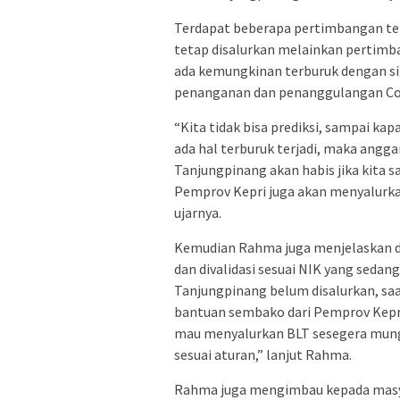
Terdapat beberapa pertimbangan ter
tetap disalurkan melainkan pertimba
ada kemungkinan terburuk dengan si
penanganan dan penanggulangan Cov
“Kita tidak bisa prediksi, sampai kapa
ada hal terburuk terjadi, maka ang
Tanjungpinang akan habis jika kita sa
Pemprov Kepri juga akan menyalurk
ujarnya.
Kemudian Rahma juga menjelaskan da
dan divalidasi sesuai NIK yang seda
Tanjungpinang belum disalurkan, saat
bantuan sembako dari Pemprov Kepri,
mau menyalurkan BLT sesegera mungki
sesuai aturan,” lanjut Rahma.
Rahma juga mengimbau kepada masya