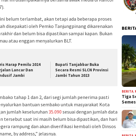
).
i belum terlambat, akan tetapi ada beberapa proses
ah disepakati oleh Pemko Tanjungpinang dikarenakan
BERIT
rakhir dan belum bisa dipastikan sampai kapan. Bukan
mau atau enggan menyalurkan BLT.
ris Harap Pemilu 2024
Bupati Tanjabbar Buka
rjalan Lancar Dan
Secara Resmi SLCN Provinsi
ndusif Jambi
Jambi Tahun 2023
BERITA
,
Tiga S
bako tahap 1 dan 2, dari segi jumlah penerima pasti
Seme
menyalurkan bantuan sembako untuk masyarakat Kota
gan jumlah keseluruhan
35.090
sesuai dengan jumlah data
 tersebut saat ini masih belum bisa dipastikan, dan hari
segera rampung dan akan diverifikasi kembali oleh Dinsos
ame, by address,” jelasnya.
BERITA
,