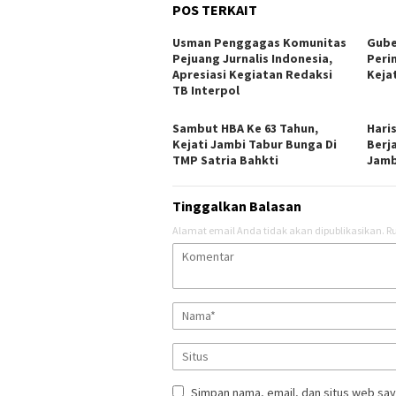
POS TERKAIT
Usman Penggagas Komunitas
Gube
Pejuang Jurnalis Indonesia,
Peri
Apresiasi Kegiatan Redaksi
Keja
TB Interpol
Sambut HBA Ke 63 Tahun,
Hari
Kejati Jambi Tabur Bunga Di
Berj
TMP Satria Bahkti
Jamb
Tinggalkan Balasan
Alamat email Anda tidak akan dipublikasikan.
Ru
Simpan nama, email, dan situs web say