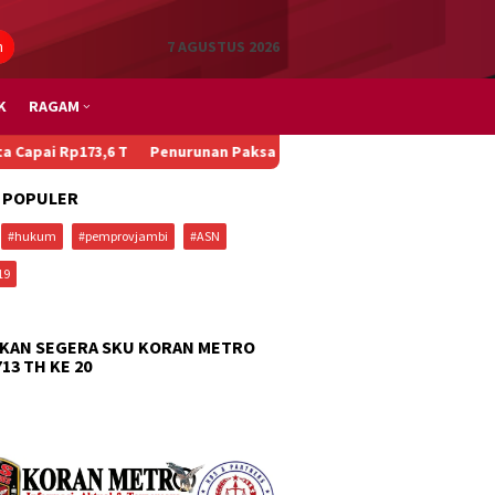
n
7 AGUSTUS 2026
K
RAGAM
173,6 T
Penurunan Paksa Penumpang, Kecelakaan Beruntun, dan M
 POPULER
#hukum
#pemprovjambi
#ASN
19
KAN SEGERA SKU KORAN METRO
713 TH KE 20