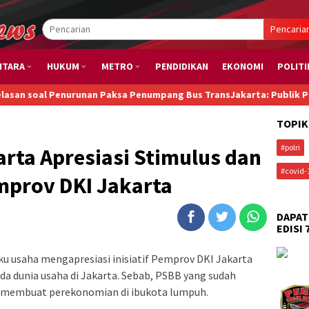
Pencaria
NTARA
HUKUM
METRO
PENDIDIKAN
EKONOMI
POLITI
enurunan Paksa Penumpang Bus TransJakarta: Publik Perlu Tahu, Tun
TOPIK
#polri
rta Apresiasi Stimulus dan
#covid-
mprov DKI Jakarta
DAPAT
EDISI 
u usaha mengapresiasi inisiatif Pemprov DKI Jakarta
a dunia usaha di Jakarta. Sebab, PSBB yang sudah
ah membuat perekonomian di ibukota lumpuh.