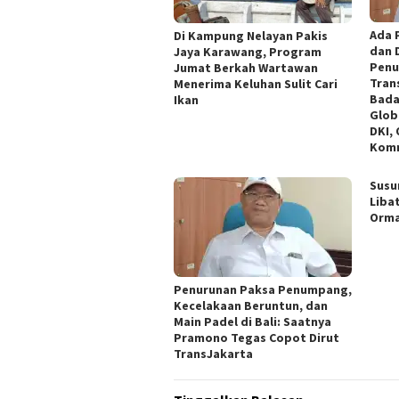
Ada 
Di Kampung Nelayan Pakis
dan 
Jaya Karawang, Program
Penu
Jumat Berkah Wartawan
Tran
Menerima Keluhan Sulit Cari
Bada
Ikan
Glob
DKI,
Komn
Susu
Liba
Orm
Penurunan Paksa Penumpang,
Kecelakaan Beruntun, dan
Main Padel di Bali: Saatnya
Pramono Tegas Copot Dirut
TransJakarta