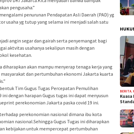
emprov DKI Jakarta.Kita menyadari bahwa dampak
sakan pengusaha.”
 mengalami penurunan Pendapatan Asli Daerah (PAD) yg
or usaha yg tutup yang selama ini menjadi salah satu
HUKU
njadi angin segar dan gairah serta penyemangat bagi
ai aktvitas usahanya sekalipun masih dengan
okol kesehatan.
rta diharapkan akan mampu menyerap tenaga kerja yang
i masyarakat dan pertumbuhan ekonomi Jakarta kuarta
s.”
bentuk Tim Gugus Tugas Percepatan Pemulihan
BERITA
,
9 ini dengan harapan Gugus tugas ini dapat menyusun
Kuasa 
Stand
lueprint perekonomian Jakarta paska covid 19 ini.
terhadap perekonomian nasional dimana ibu kota
omian nasional.Sehingga Gugus Tugas ini diharapkan
dan kebijakan untuk mempercepat pertumbuhan