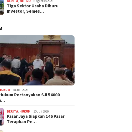
BERITA
,
METRO
6 Agustus 2026
Tiga Sektor Usaha Diburu
Investor, Semes…
M
HUKUM
18 Juli 2026
Hukum Pertanyakan SJI 54000
a…
BERITA
,
HUKUM
10 Juli 2026
Pasar Jaya Siapkan 146 Pasar
Terapkan Pe…