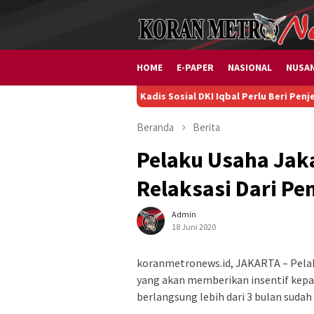
Loncat
ke
konten
HOME
E-PAPER
NASIONAL
NUSA
Kadis Sosial DKI Iqbal Perlu Beri Penjelasan soal P
Beranda
Berita
Pelaku Usaha Jaka
Relaksasi Dari Pe
Admin
18 Juni 2020
koranmetronews.id, JAKARTA – Pelak
yang akan memberikan insentif kepad
berlangsung lebih dari 3 bulan sud