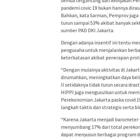
semua tergantung dari kebijakan P
pandemi covic 19 bukan hannya dira
Bahkan, kata Sarman, Pemprov juga
turun sampai 53% akibat banyak sekt
sumber PAD DKI Jakarta.
Dengan adanya insentif ini tentu me
pengusaha untuk menjalankan berbag
keterbatasan akibat penerapan prot
“Dengan mulainya aktivitas di Jaka
dirumahkan, meningkatkan daya bel
II setidaknya tidak turun secara drasti
HIPPI juga mengusulkan untuk mem
Perekonomian Jakarta paska covid 1
langkah taktis dan strategis serta b
“Karena Jakarta menjadi barometer 
menyumbang 17% dari total perekon
dapat menyusun berbagai program 