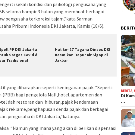
ngerti sekali kondisi dan psikologi pengusaha yang
SBB selama hampir 3 bulan yang membuat berbagai
low pengusaha terkoreksi tajam,”kata Sarman
aha Pribumi Indonesia DKI Jakarta, Kamis (18/6).
BERIT
tpoll PP DKI Jakarta
Hut ke- 17 Tagana Dinsos DKI
ntuk Satgas Covid di
Resmikan Dapur Air Sigap di
sar Tradisional
Jakbar
tif yang diharapkan seperti keeinganan pajak. “Seperti
BERITA
,
 (PBB) bagi pengelola Mall,hotel,apartemen dan
Di Kam
…
otel dah restoran dan hiburan,pajak kenderaaan
pajak reklame,penghapusan denda pajak dan berbagai
ban pengusaha di DKI Jakarta,”katanya.
aksa. “Namun yang mana yang akan di berikan dispensasi