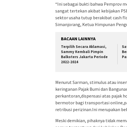
“Ini sebagai bukti bahwa Pemprov me
sangat tertekan akibat kebijakan P
sektor usaha tutup berakibat cash f
Simanjorang, Ketua Himpunan Pengus
BACAAN LAINNYA
Terpilih Secara Aklamasi,
Sa
Sammy Kembali Pimpin
Be
Balkoters Jakarta Periode
Pa
2022-2024
Menurut Sarman, stimulus atau insen
keringanan Pajak Bumi dan Bangunan
perkantoran,dispensasi atas pajak h
bermotor bagi transportasi online,
retribusi perizinan.Ini merupakan be
Meski demikian, pihaknya tidak mem