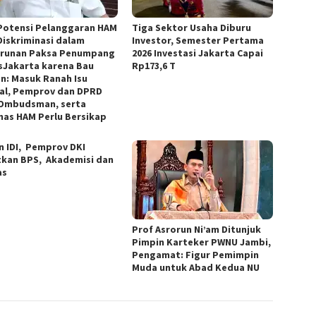
Potensi Pelanggaran HAM
Tiga Sektor Usaha Diburu
Diskriminasi dalam
Investor, Semester Pertama
runan Paksa Penumpang
2026 Investasi Jakarta Capai
sJakarta karena Bau
Rp173,6 T
n: Masuk Ranah Isu
al, Pemprov dan DPRD
 Ombudsman, serta
as HAM Perlu Bersikap
n IDI, Pemprov DKI
tkan BPS, Akademisi dan
as
Prof Asrorun Ni’am Ditunjuk
Pimpin Karteker PWNU Jambi,
Pengamat: Figur Pemimpin
Muda untuk Abad Kedua NU