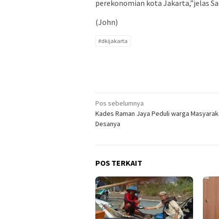
perekonomian kota Jakarta,”jelas S
(John)
#dkijakarta
Navigasi
Pos sebelumnya
Kades Raman Jaya Peduli warga Masyarak
pos
Desanya
POS TERKAIT