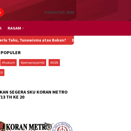
n
9 AGUSTUS 2026
K
RAGAM
awisma atau Bukan?
Di Kampung Nelayan Pakis Jaya Karawang, Pro
 POPULER
#hukum
#pemprovjambi
#ASN
19
KAN SEGERA SKU KORAN METRO
713 TH KE 20