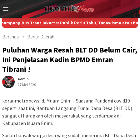
Loncat
Menu
ke
Mobile
konten
g Bus TransJakarta: Publik Perlu Tahu, Tunawisma atau Bukan?
Di
Beranda
Berita
Daerah
Puluhan Warga Resah BLT DD Belum Cair,
Ini Penjelasan Kadin BPMD Emran
Tibrani !
Admin
27 Mei 2020
koranmetronews.id, Muara Enim – Suasana Pandemi covid19
seperti saat ini, Bantuan Langsung Tunai Dana Desa (BLT DD)
sangat di harapkan oleh masyarakat yang terdampak di
Kabupaten Muara Enim.
Sudah banyak warga desa yang sudah menerima BLT Dana Desa