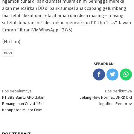
ngambil tunai di banksumsel muara enim. Sehingga mereka
akan mencairkan DD di bank sumsel anak cabang gelumbang
biar lebih dekat dan relatif aman dari desa masing – masing
setelah lebaran ini 9 desa akan mencairkan DD thp 1tks” Jawab
Emran Tibrani.Via WhasApp. (27/5)
(Hr/Tim)
#ASN
SEBARKAN
Navigasi
Pos sebelumnya
Pos berikutnya
PT SBS Bantu APD dalam
Jelang New Normal, DPRD DKI
pos
Penanganan Covid-19 di
Ingatkan Pemprov
Kabupaten Muara Enim
POS TERKAIT