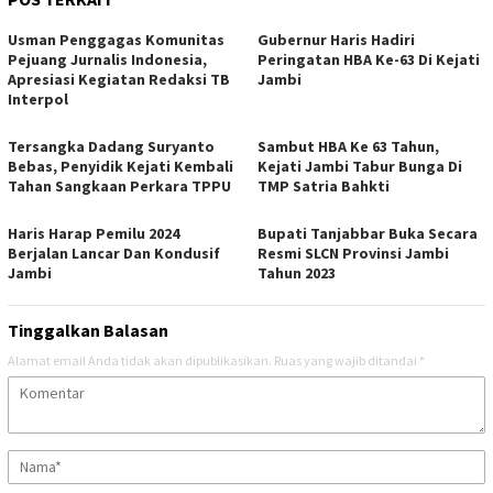
Usman Penggagas Komunitas
Gubernur Haris Hadiri
Pejuang Jurnalis Indonesia,
Peringatan HBA Ke-63 Di Kejati
Apresiasi Kegiatan Redaksi TB
Jambi
Interpol
Tersangka Dadang Suryanto
Sambut HBA Ke 63 Tahun,
Bebas, Penyidik Kejati Kembali
Kejati Jambi Tabur Bunga Di
Tahan Sangkaan Perkara TPPU
TMP Satria Bahkti
Haris Harap Pemilu 2024
Bupati Tanjabbar Buka Secara
Berjalan Lancar Dan Kondusif
Resmi SLCN Provinsi Jambi
Jambi
Tahun 2023
Tinggalkan Balasan
Alamat email Anda tidak akan dipublikasikan.
Ruas yang wajib ditandai
*