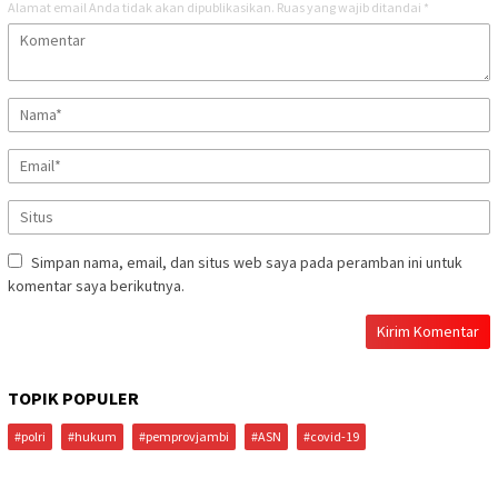
Alamat email Anda tidak akan dipublikasikan.
Ruas yang wajib ditandai
*
Simpan nama, email, dan situs web saya pada peramban ini untuk
komentar saya berikutnya.
TOPIK POPULER
#polri
#hukum
#pemprovjambi
#ASN
#covid-19