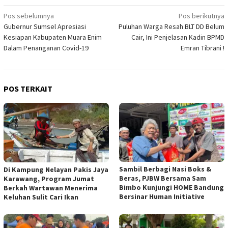
Navigasi
Pos sebelumnya
Pos berikutnya
Gubernur Sumsel Apresiasi
Puluhan Warga Resah BLT DD Belum
pos
Kesiapan Kabupaten Muara Enim
Cair, Ini Penjelasan Kadin BPMD
Dalam Penanganan Covid-19
Emran Tibrani !
POS TERKAIT
Sambil Berbagi Nasi Boks &
Di Kampung Nelayan Pakis Jaya
Beras, PJBW Bersama Sam
Karawang, Program Jumat
Bimbo Kunjungi HOME Bandung
Berkah Wartawan Menerima
Bersinar Human Initiative
Keluhan Sulit Cari Ikan