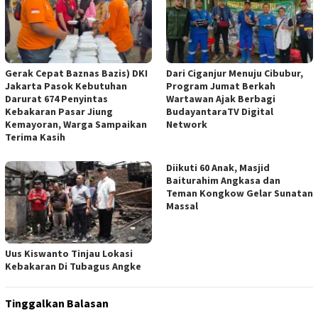
Gerak Cepat Baznas Bazis) DKI
Dari Ciganjur Menuju Cibubur,
Jakarta Pasok Kebutuhan
Program Jumat Berkah
Darurat 674 Penyintas
Wartawan Ajak Berbagi
Kebakaran Pasar Jiung
BudayantaraTV Digital
Kemayoran, Warga Sampaikan
Network
Terima Kasih
Diikuti 60 Anak, Masjid
Baiturahim Angkasa dan
Teman Kongkow Gelar Sunatan
Massal
Uus Kiswanto Tinjau Lokasi
Kebakaran Di Tubagus Angke
Tinggalkan Balasan