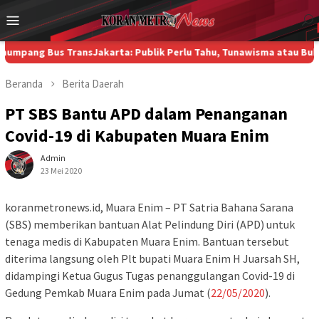
Loncat
Menu
ke
Mobile
konten
Bus TransJakarta: Publik Perlu Tahu, Tunawisma atau Bukan?
Di K
Beranda
Berita
Daerah
PT SBS Bantu APD dalam Penanganan
Covid-19 di Kabupaten Muara Enim
Admin
23 Mei 2020
koranmetronews.id, Muara Enim – PT Satria Bahana Sarana
(SBS) memberikan bantuan Alat Pelindung Diri (APD) untuk
tenaga medis di Kabupaten Muara Enim. Bantuan tersebut
diterima langsung oleh Plt bupati Muara Enim H Juarsah SH,
didampingi Ketua Gugus Tugas penanggulangan Covid-19 di
Gedung Pemkab Muara Enim pada Jumat (
22/05/2020
).