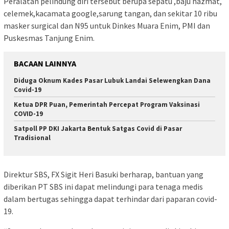
Peralatan pelindung diri tersebut berupa sepatu ,baju hazmat,
celemek,kacamata google,sarung tangan, dan sekitar 10 ribu
masker surgical dan N95 untuk Dinkes Muara Enim, PMI dan
Puskesmas Tanjung Enim.
BACAAN LAINNYA
Diduga Oknum Kades Pasar Lubuk Landai Selewengkan Dana
Covid-19
Ketua DPR Puan, Pemerintah Percepat Program Vaksinasi
COVID-19
Satpoll PP DKI Jakarta Bentuk Satgas Covid di Pasar
Tradisional
Direktur SBS, FX Sigit Heri Basuki berharap, bantuan yang
diberikan PT SBS ini dapat melindungi para tenaga medis
dalam bertugas sehingga dapat terhindar dari paparan covid-
19.