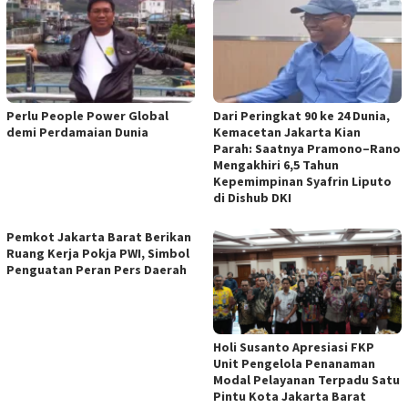
Perlu People Power Global
Dari Peringkat 90 ke 24 Dunia,
demi Perdamaian Dunia
Kemacetan Jakarta Kian
Parah: Saatnya Pramono–Rano
Mengakhiri 6,5 Tahun
Kepemimpinan Syafrin Liputo
di Dishub DKI
Pemkot Jakarta Barat Berikan
Ruang Kerja Pokja PWI, Simbol
Penguatan Peran Pers Daerah
Holi Susanto Apresiasi FKP
Unit Pengelola Penanaman
Modal Pelayanan Terpadu Satu
Pintu Kota Jakarta Barat