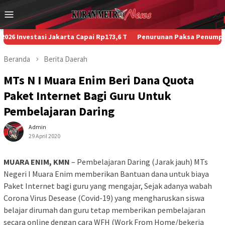
Loncat
Menu
ke
Mobile
konten
vestasi Jakarta Capai Rp173,6 T
Penurunan Paksa Penumpang, Kece
Beranda
Berita
Daerah
MTs N I Muara Enim Beri Dana Quota
Paket Internet Bagi Guru Untuk
Pembelajaran Daring
Admin
29 April 2020
MUARA ENIM, KMN
– Pembelajaran Daring (Jarak jauh) MTs
Negeri I Muara Enim memberikan Bantuan dana untuk biaya
Paket Internet bagi guru yang mengajar, Sejak adanya wabah
Corona Virus Desease (Covid-19) yang mengharuskan siswa
belajar dirumah dan guru tetap memberikan pembelajaran
secara online dengan cara WFH (Work From Home/bekerja