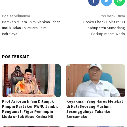
Navigasi
Pos sebelumnya
Pos berikutnya
Pemkab Muara Enim Siapkan Lahan
Posko Check Point PSBB
pos
untuk Jalan Tol Muara Enim-
Kabupaten Sumedang
Indralaya
Forkopimcam Wado
POS TERKAIT
Prof Asrorun Ni’am Ditunjuk
Keyakinan Yang Harus Melekat
Pimpin Karteker PWNU Jambi,
di Hati Seorang Muslim :
Pengamat: Figur Pemimpin
Sesungguhnya Tuhanku
Muda untuk Abad Kedua NU
Bersamaku