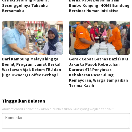
di Hati Seorang Muslim :
Beras, PJBW Bersama Sam
Sesungguhnya Tuhanku
Bimbo Kunjungi HOME Bandung
Bersamaku
Bersinar Human Initiative
Dari Kampung Melayu hingga
Gerak Cepat Baznas Bazis) DKI
Benhil, Program Jumat Berkah
Jakarta Pasok Kebutuhan
Wartawan Ajak Ketum FBJ dan
Darurat 674 Penyintas
juga Owner Q Coffee Berbagi
Kebakaran Pasar Jiung
Kemayoran, Warga Sampaikan
Terima Kasih
Tinggalkan Balasan
Alamat email Anda tidak akan dipublikasikan.
Ruas yang wajib ditandai
*