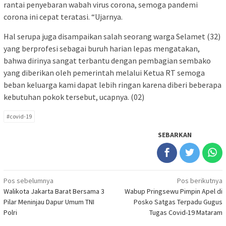
rantai penyebaran wabah virus corona, semoga pandemi
corona ini cepat teratasi. “Ujarnya.
Hal serupa juga disampaikan salah seorang warga Selamet (32)
yang berprofesi sebagai buruh harian lepas mengatakan,
bahwa dirinya sangat terbantu dengan pembagian sembako
yang diberikan oleh pemerintah melalui Ketua RT semoga
beban keluarga kami dapat lebih ringan karena diberi beberapa
kebutuhan pokok tersebut, ucapnya. (02)
#covid-19
SEBARKAN
Navigasi
Pos sebelumnya
Pos berikutnya
Walikota Jakarta Barat Bersama 3
Wabup Pringsewu Pimpin Apel di
pos
Pilar Meninjau Dapur Umum TNI
Posko Satgas Terpadu Gugus
Polri
Tugas Covid-19 Mataram