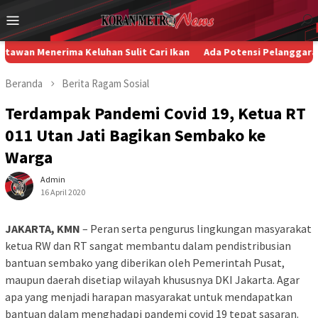
Loncat
Menu
ke
Mobile
konten
rima Keluhan Sulit Cari Ikan
Ada Potensi Pelanggaran HAM dan 
Beranda
Berita
Ragam
Sosial
Terdampak Pandemi Covid 19, Ketua RT
011 Utan Jati Bagikan Sembako ke
Warga
Admin
16 April 2020
JAKARTA, KMN
– Peran serta pengurus lingkungan masyarakat
ketua RW dan RT sangat membantu dalam pendistribusian
bantuan sembako yang diberikan oleh Pemerintah Pusat,
maupun daerah disetiap wilayah khususnya DKI Jakarta. Agar
apa yang menjadi harapan masyarakat untuk mendapatkan
bantuan dalam menghadapi pandemi covid 19 tepat sasaran.