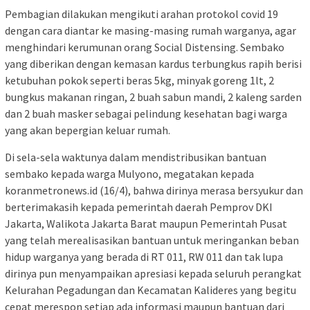
Pembagian dilakukan mengikuti arahan protokol covid 19
dengan cara diantar ke masing-masing rumah warganya, agar
menghindari kerumunan orang Social Distensing. Sembako
yang diberikan dengan kemasan kardus terbungkus rapih berisi
ketubuhan pokok seperti beras 5kg, minyak goreng 1lt, 2
bungkus makanan ringan, 2 buah sabun mandi, 2 kaleng sarden
dan 2 buah masker sebagai pelindung kesehatan bagi warga
yang akan bepergian keluar rumah.
Di sela-sela waktunya dalam mendistribusikan bantuan
sembako kepada warga Mulyono, megatakan kepada
koranmetronews.id (16/4), bahwa dirinya merasa bersyukur dan
berterimakasih kepada pemerintah daerah Pemprov DKI
Jakarta, Walikota Jakarta Barat maupun Pemerintah Pusat
yang telah merealisasikan bantuan untuk meringankan beban
hidup warganya yang berada di RT 011, RW 011 dan tak lupa
dirinya pun menyampaikan apresiasi kepada seluruh perangkat
Kelurahan Pegadungan dan Kecamatan Kalideres yang begitu
cepat merespon setiap ada informasi maupun bantuan dari