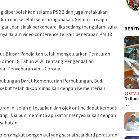
yang diperbolehkan selama PSBB dan juga melakukan
lum dan setelah selesai digunakan. Selain itu wajib
an, dan tidak berkendara jika sedang mengalami suhu
BERIT
arnya dalam video conference terkait penerapan PM 18
ut Binsar Pandjaitan telah mengeluarkan Peraturan
Nomor 18 Tahun 2020 tentang Pengendalian
an Penyebaran virus Corona.
rhubungan Darat Kementerian Perhubungan, Budi
rsebut telah dikoordinasikan dengan Kementerian
BERITA
,
Di Kam
…
ran ini telah ditetapkan dan ojek online dapat kembali
ng. Dia pun meminta aplikator menyesuaikan dengan
esehatan.
boleh angkut pengemudi yang sesuai standard peraturan