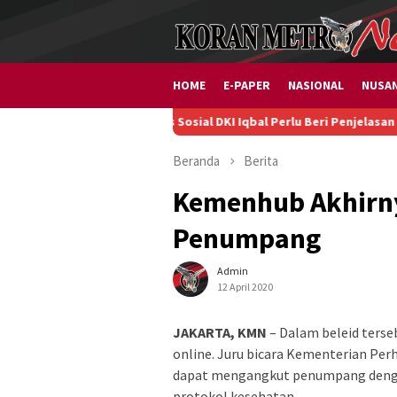
Loncat
ke
konten
HOME
E-PAPER
NASIONAL
NUSA
Kadis Sosial DKI Iqbal Perlu Beri Penjelasan soal Penu
Beranda
Berita
Kemenhub Akhirny
Penumpang
Admin
12 April 2020
JAKARTA, KMN
– Dalam beleid terse
online. Juru bicara Kementerian Pe
dapat mengangkut penumpang denga
protokol kesehatan.