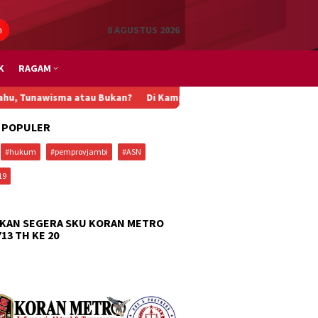
n
8 AGUSTUS 2026
K
RAGAM
sma atau Bukan?
Di Kampung Nelayan Pakis Jaya Karawang, Progra
 POPULER
#hukum
#pemprovjambi
#ASN
19
KAN SEGERA SKU KORAN METRO
713 TH KE 20