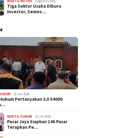
BERITA
,
METRO
6 Agustus 2026
Tiga Sektor Usaha Diburu
Investor, Semes…
M
HUKUM
18 Juli 2026
Hukum Pertanyakan SJI 54000
a…
BERITA
,
HUKUM
10 Juli 2026
Pasar Jaya Siapkan 146 Pasar
Terapkan Pe…