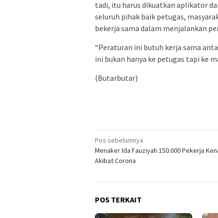
tadi, itu harus dikuatkan aplikator
seluruh pihak baik petugas, masyara
bekerja sama dalam menjalankan pert
“Peraturan ini butuh kerja sama ant
ini bukan hanya ke petugas tapi ke ma
(Butarbutar)
Navigasi
Pos sebelumnya
Menaker Ida Fauziyah 150.000 Pekerja Ke
pos
Akibat Corona
POS TERKAIT