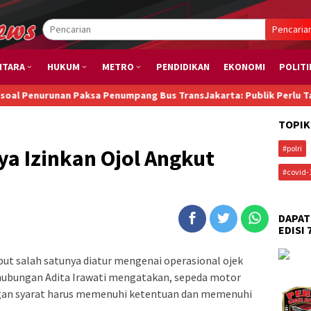
Pencaria
NTARA
HUKUM
METRO
PENDIDIKAN
EKONOMI
POLITI
runan Paksa Penumpang Bus TransJakarta: Publik Perlu Tahu, Tunawi
TOPIK
#polri
a Izinkan Ojol Angkut
#covid-
DAPAT
EDISI 
but salah satunya diatur mengenai operasional ojek
rhubungan Adita Irawati mengatakan, sepeda motor
n syarat harus memenuhi ketentuan dan memenuhi