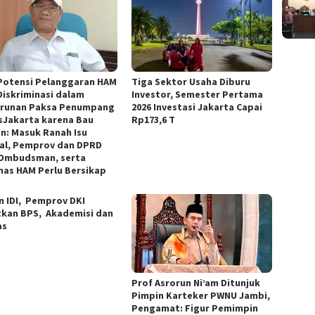
Potensi Pelanggaran HAM
Tiga Sektor Usaha Diburu
Diskriminasi dalam
Investor, Semester Pertama
runan Paksa Penumpang
2026 Investasi Jakarta Capai
sJakarta karena Bau
Rp173,6 T
n: Masuk Ranah Isu
al, Pemprov dan DPRD
 Ombudsman, serta
as HAM Perlu Bersikap
n IDI, Pemprov DKI
tkan BPS, Akademisi dan
as
Prof Asrorun Ni’am Ditunjuk
Pimpin Karteker PWNU Jambi,
Pengamat: Figur Pemimpin