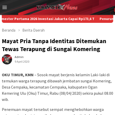
Loncat
Menu
ke
Mobile
konten
er Pertama 2026 Investasi Jakarta Capai Rp173,6 T
Penurunan Paks
Beranda
Berita
Daerah
Mayat Pria Tanpa Identitas Ditemukan
Tewas Terapung di Sungai Komering
Admin
9 April 2020
OKU TIMUR, KMN
– Sosok mayat berjenis kelamin Laki-laki di
temukan warga terapung dibawah jembatan sungai Komering,
Desa Cempaka, kecamatan Cempaka, kabupaten Ogan
Kemering Ulu (Oku) Timur, Rabu (08/04/2020) sekira pukul 08.00
wib.
Penemuan mayat tersebut sempat menghebohkan warga