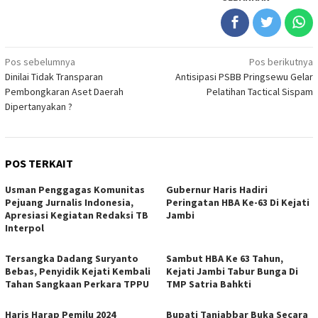
Navigasi
Pos sebelumnya
Pos berikutnya
Dinilai Tidak Transparan
Antisipasi PSBB Pringsewu Gelar
pos
Pembongkaran Aset Daerah
Pelatihan Tactical Sispam
Dipertanyakan ?
POS TERKAIT
Usman Penggagas Komunitas
Gubernur Haris Hadiri
Pejuang Jurnalis Indonesia,
Peringatan HBA Ke-63 Di Kejati
Apresiasi Kegiatan Redaksi TB
Jambi
Interpol
Tersangka Dadang Suryanto
Sambut HBA Ke 63 Tahun,
Bebas, Penyidik Kejati Kembali
Kejati Jambi Tabur Bunga Di
Tahan Sangkaan Perkara TPPU
TMP Satria Bahkti
Haris Harap Pemilu 2024
Bupati Tanjabbar Buka Secara