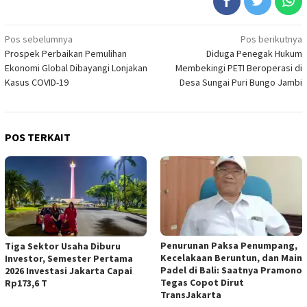
Navigasi
Pos sebelumnya
Pos berikutnya
Prospek Perbaikan Pemulihan
Diduga Penegak Hukum
pos
Ekonomi Global Dibayangi Lonjakan
Membekingi PETI Beroperasi di
Kasus COVID-19
Desa Sungai Puri Bungo Jambi
POS TERKAIT
Penurunan Paksa Penumpang,
Tiga Sektor Usaha Diburu
Kecelakaan Beruntun, dan Main
Investor, Semester Pertama
Padel di Bali: Saatnya Pramono
2026 Investasi Jakarta Capai
Tegas Copot Dirut
Rp173,6 T
TransJakarta