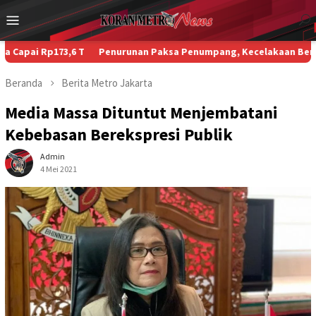
Loncat
Menu
ke
Mobile
konten
p173,6 T
Penurunan Paksa Penumpang, Kecelakaan Beruntun, dan 
Beranda
Berita
Metro
Jakarta
Media Massa Dituntut Menjembatani
Kebebasan Berekspresi Publik
Admin
4 Mei 2021