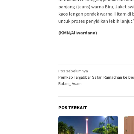
panjang (jeans) warna Biru, Jaket s
kaos lengan pendek warna Hitam di 
untuk proses penyidikan lebih lanjut.
(KMN/Aliwardana)
Navigasi
Pos sebelumnya
Pemkab Tanjabbar Safari Ramadhan ke De
pos
Batang Asam
POS TERKAIT