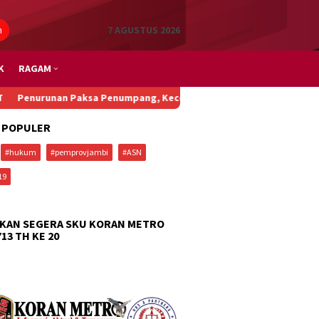
n
7 AGUSTUS 2026
K
RAGAM
ksa Penumpang, Kecelakaan Beruntun, dan Main Padel di Bali: Saa
 POPULER
#hukum
#pemprovjambi
#ASN
19
KAN SEGERA SKU KORAN METRO
713 TH KE 20