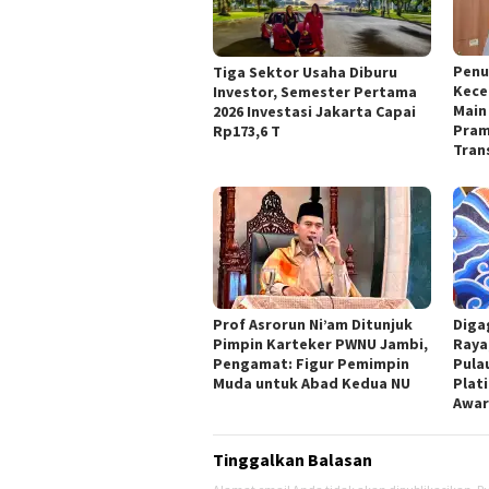
Penu
Tiga Sektor Usaha Diburu
Kece
Investor, Semester Pertama
Main 
2026 Investasi Jakarta Capai
Pram
Rp173,6 T
Tran
Prof Asrorun Ni’am Ditunjuk
Diga
Pimpin Karteker PWNU Jambi,
Raya
Pengamat: Figur Pemimpin
Pula
Muda untuk Abad Kedua NU
Plat
Awar
Tinggalkan Balasan