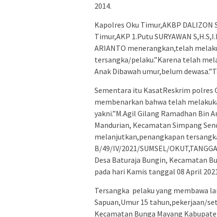
2014.
Kapolres Oku Timur,AKBP DALIZON S
Timur,AKP 1.Putu SURYAWAN S,H.S,I.
ARIANTO menerangkan,telah melaku
tersangka/pelaku.”Karena telah mel
Anak Dibawah umur,belum dewasa.”T
Sementara itu KasatReskrim polres 
membenarkan bahwa telah melakuka
yakni.”M.Agil Gilang Ramadhan Bin A
Mandurian, Kecamatan Simpang Send
melanjutkan,penangkapan tersangka 
B/49/IV/2021/SUMSEL/OKUT,TANGGAL 
Desa Baturaja Bungin, Kecamatan B
pada hari Kamis tanggal 08 April 2021
Tersangka pelaku yang membawa lari
Sapuan,Umur 15 tahun,pekerjaan/seta
Kecamatan Bunga Mayang Kabupaten O