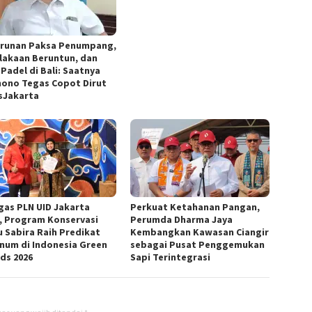
runan Paksa Penumpang,
lakaan Beruntun, dan
Padel di Bali: Saatnya
ono Tegas Copot Dirut
sJakarta
gas PLN UID Jakarta
Perkuat Ketahanan Pangan,
, Program Konservasi
Perumda Dharma Jaya
u Sabira Raih Predikat
Kembangkan Kawasan Ciangir
inum di Indonesia Green
sebagai Pusat Penggemukan
ds 2026
Sapi Terintegrasi