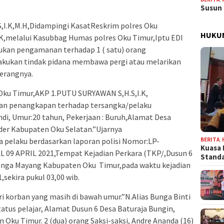
Susun 
,I.K,M.H,Didampingi KasatReskrim polres Oku
HUKU
K,melalui Kasubbag Humas polres Oku Timur,Iptu EDI
kan pengamanan terhadap 1 ( satu) orang
akukan tindak pidana membawa pergi atau melarikan
erangnya.
Oku Timur,AKP 1.PUTU SURYAWAN S,H.S,I.K,
n penangkapan terhadap tersangka/pelaku
ndi, Umur:20 tahun, Pekerjaan : Buruh,Alamat Desa
er Kabupaten Oku Selatan.”Ujarnya
BERITA
,
pelaku berdasarkan laporan polisi Nomor:LP-
Kuasa 
09 APRIL 2021,Tempat Kejadian Perkara (TKP/,Dusun 6
Stand
unga Mayang Kabupaten Oku Timur,pada waktu kejadian
,sekira pukul 03,00 wib.
 korban yang masih di bawah umur.”N.Alias Bunga Binti
tus pelajar, Alamat Dusun 6 Desa Baturaja Bungin,
ku Timur. 2 (dua) orang Saksi-saksi, Andre Ananda (16)