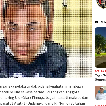
BERIT
BERITA
,
Tiga S
Seme
ersangka pelaku tindak pidana kejahatan membawa
 atau belum dewasa berhasil di tangkap Anggota
Kemering Ulu (Oku ) Timur,sebagai mana di maksud dan
pasal 81 Ayat (1) Undang-undang RI Nomor 35 tahun
BERITA
,