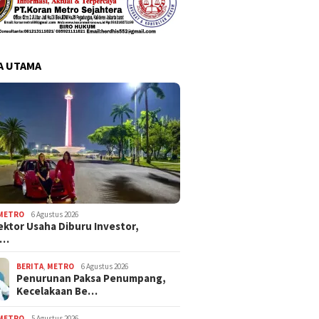
A UTAMA
METRO
6 Agustus 2026
ektor Usaha Diburu Investor,
s…
BERITA
,
METRO
6 Agustus 2026
Penurunan Paksa Penumpang,
Kecelakaan Be…
METRO
5 Agustus 2026