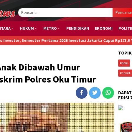
Pencaria
NTARA
HUKUM
METRO
PENDIDIKAN
EKONOMI
POLITI
ster Pertama 2026 Investasi Jakarta Capai Rp173,6 T
Penurunan Pa
TOPIK
#polri
 Anak Dibawah Umur
#covid-
krim Polres Oku Timur
DAPAT
EDISI 