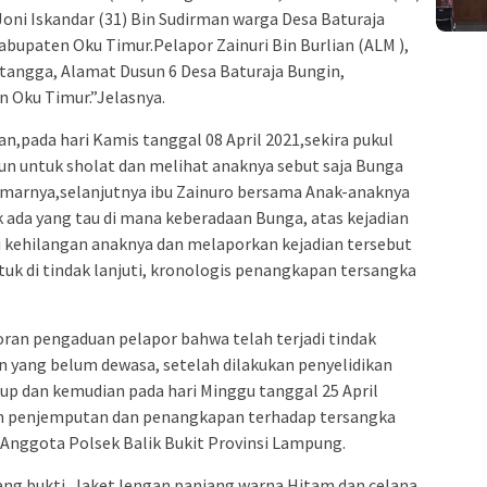
Joni Iskandar (31) Bin Sudirman warga Desa Baturaja
upaten Oku Timur.Pelapor Zainuri Bin Burlian (ALM ),
tangga, Alamat Dusun 6 Desa Baturaja Bungin,
Oku Timur.”Jelasnya.
,pada hari Kamis tanggal 08 April 2021,sekira pukul
gun untuk sholat dan melihat anaknya sebut saja Bunga
kamarnya,selanjutnya ibu Zainuro bersama Anak-anaknya
k ada yang tau di mana keberadaan Bunga, atas kejadian
kehilangan anaknya dan melaporkan kejadian tersebut
tuk di tindak lanjuti, kronologis penangkapan tersangka
an pengaduan pelapor bahwa telah terjadi tindak
 yang belum dewasa, setelah dilakukan penyelidikan
up dan kemudian pada hari Minggu tanggal 25 April
ukan penjemputan dan penangkapan terhadap tersangka
h Anggota Polsek Balik Bukit Provinsi Lampung.
ng bukti, Jaket lengan panjang warna Hitam dan celana