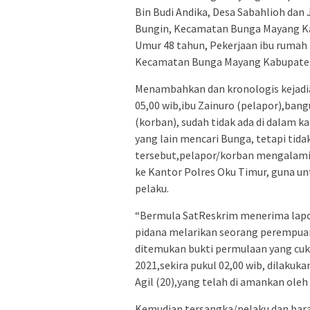
Bin Budi Andika, Desa Sabahlioh dan 
Bungin, Kecamatan Bunga Mayang Kab
Umur 48 tahun, Pekerjaan ibu rumah 
Kecamatan Bunga Mayang Kabupaten 
Menambahkan dan kronologis kejadian
05,00 wib,ibu Zainuro (pelapor),ban
(korban), sudah tidak ada di dalam 
yang lain mencari Bunga, tetapi tida
tersebut,pelapor/korban mengalami 
ke Kantor Polres Oku Timur, guna un
pelaku.
“Bermula SatReskrim menerima lapor
pidana melarikan seorang perempuan
ditemukan bukti permulaan yang cuk
2021,sekira pukul 02,00 wib, dilak
Agil (20),yang telah di amankan ole
Kemudian tersangka/pelaku dan bara