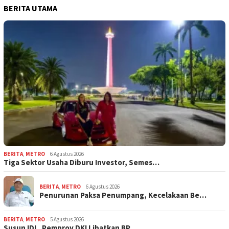
BERITA UTAMA
BERITA
,
METRO
6 Agustus 2026
Tiga Sektor Usaha Diburu Investor, Semes…
BERITA
,
METRO
6 Agustus 2026
Penurunan Paksa Penumpang, Kecelakaan Be…
BERITA
,
METRO
5 Agustus 2026
Susun IDI, Pemprov DKI Libatkan BP…