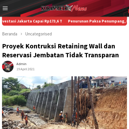
Loncat
Menu
ke
Mobile
konten
Jakarta Capai Rp173,6 T
Penurunan Paksa Penumpang, Kecelakaan B
Beranda
Uncategorised
Proyek Kontruksi Retaining Wall dan
Reservasi Jembatan Tidak Transparan
Admin
19 April 2021