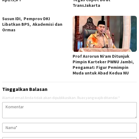
TransJakarta
Susun IDI, Pemprov DKI
Libatkan BPS, Akademisi dan
Ormas
Prof Asrorun Ni’am Ditunjuk
Pimpin Karteker PWNU Jambi,
Pengamat: Figur Pemimpin
Muda untuk Abad Kedua NU
Tinggalkan Balasan
Alamat email Anda tidak akan dipublikasikan.
Ruas yang wajib ditandai
*