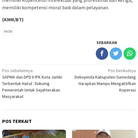
memiliki Kopentensi Intelektual yang profesional dan ketiga,
memiliki kompetensi moral baik dalam pelayanan.
(KMN/BT)
#ASN
SEBARKAN
Navigasi
Pos sebelumnya
Pos berikutnya
SAPMA dan DPD II IPK Kota Jambi
Dekopinda Kabupaten Sumedang
pos
Terbentuk Hairul : Dukumg
Harapkan Mampu Mengaktifkan
Pemerintah Untuk Sejahterakan
Koperasi
Masyarakat
POS TERKAIT