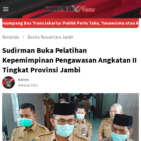
Loncat
Menu
ke
Mobile
konten
Bus TransJakarta: Publik Perlu Tahu, Tunawisma atau Bukan?
Di K
Beranda
Berita
Nusantara
Jambi
Sudirman Buka Pelatihan
Kepemimpinan Pengawasan Angkatan II
Tingkat Provinsi Jambi
Admin
9 Maret 2021