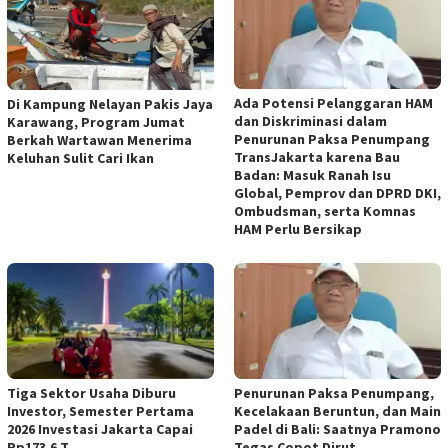
Ada Potensi Pelanggaran HAM
Di Kampung Nelayan Pakis Jaya
dan Diskriminasi dalam
Karawang, Program Jumat
Penurunan Paksa Penumpang
Berkah Wartawan Menerima
TransJakarta karena Bau
Keluhan Sulit Cari Ikan
Badan: Masuk Ranah Isu
Global, Pemprov dan DPRD DKI,
Ombudsman, serta Komnas
HAM Perlu Bersikap
Tiga Sektor Usaha Diburu
Penurunan Paksa Penumpang,
Investor, Semester Pertama
Kecelakaan Beruntun, dan Main
2026 Investasi Jakarta Capai
Padel di Bali: Saatnya Pramono
Rp173,6 T
Tegas Copot Dirut