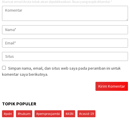
Alamat email Anda tidak akan dipublikasikan.
Ruas yang wajib ditandai
*
Simpan nama, email, dan situs web saya pada peramban ini untuk
komentar saya berikutnya.
TOPIK POPULER
#polri
#hukum
#pemprovjambi
#ASN
#covid-19