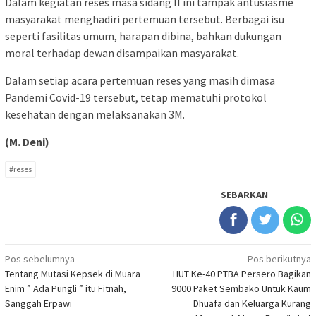
Dalam kegiatan reses masa sidang II ini tampak antusiasme
masyarakat menghadiri pertemuan tersebut. Berbagai isu
seperti fasilitas umum, harapan dibina, bahkan dukungan
moral terhadap dewan disampaikan masyarakat.
Dalam setiap acara pertemuan reses yang masih dimasa
Pandemi Covid-19 tersebut, tetap mematuhi protokol
kesehatan dengan melaksanakan 3M.
(M. Deni)
#reses
SEBARKAN
Navigasi
Pos sebelumnya
Pos berikutnya
Tentang Mutasi Kepsek di Muara
HUT Ke-40 PTBA Persero Bagikan
pos
Enim ” Ada Pungli ” itu Fitnah,
9000 Paket Sembako Untuk Kaum
Sanggah Erpawi
Dhuafa dan Keluarga Kurang