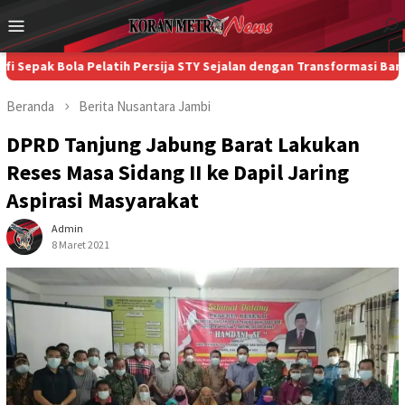
Loncat
Menu
ke
Mobile
konten
la Pelatih Persija STY Sejalan dengan Transformasi Bank Jakarta
Beranda
Berita
Nusantara
Jambi
DPRD Tanjung Jabung Barat Lakukan
Reses Masa Sidang II ke Dapil Jaring
Aspirasi Masyarakat
Admin
8 Maret 2021