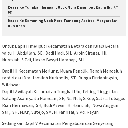
Reses Ke Tungkal Harapan, Ucok Mora Disambut Kaum Ibu RT
08
Reses Ke Kemuning Ucok Mora Tampung Aspirasi Masyarakat
Dua Desa
Untuk Dapil II meliputi Kecamatan Betara dan Kuala Betara
yaitu H. Abdullah, SE, Dedi Hadi, SH, Arpin Siregar, Hj.
Nurasiah, S.Pdi, Hasan Basyri Harahap, SH.
Dapil III Kecamatan Merlung, Muara Papalik, Renah Mendaluh
terdiri dari Dra. Jamilah Nurkholis, ST, Bunga Fitrianingsih,
Wildawati.
Dapil IV wilayah Kecamatan Tungkal Ulu, Tebing Tinggi dan
Batang Asam yaitu Hamdani, SE, Ns. Neli, S.Kep, Satria Tubagus
Rian Hermawan, SH, Budi Azwar, H. Hairi, SE, Nova Anggun
Sari, SH, M.Kn, Sutejo, SM, H. Fahrizal, S.Pd, Rayun
Sedangkan Dapil V Kecamatan Pengabuan dan Senyerang