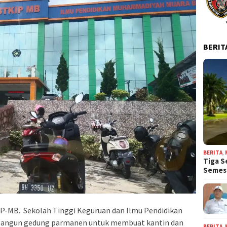
BERIT
BERITA
,
Tiga S
Seme
P-MB. Sekolah Tinggi Keguruan dan Ilmu Pendidikan
ngun gedung parmanen untuk membuat kantin dan
BERITA
,