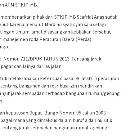
dan ATM STKIP-MB.
membenarkan pihak dari STKIP-MB Stafrial Anas sudah
but karena menurut Mardian syah syah saja selagi
tingan Umum. amat disayangkan kebijakan tersebut
am manejemen roda Peraturan Daera (Perda)
ngo.
o. Nomor: 711/DPUK TAHUN 2013 Tentang jarak
ar dan lainya dari as jalan.
uk melaksanakan ketentuan pasal 46 atat(1) peraturan
tentang bangunan dan retribusi izin mendirikan
lanjut jarak sempadan terhadap bangunan rumah/gedung
n.
gan keputusan Bupati Bungo Nomor: 95 tahun 2003
agai mana yang dimaksud dalam huruf a dan huruf b
 tentang jarak sempadan bangunan rumah/gedung,