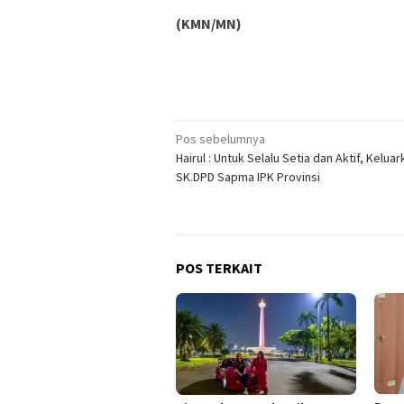
(KMN/MN)
Navigasi
Pos sebelumnya
Hairul : Untuk Selalu Setia dan Aktif, Kelua
pos
SK.DPD Sapma IPK Provinsi
POS TERKAIT