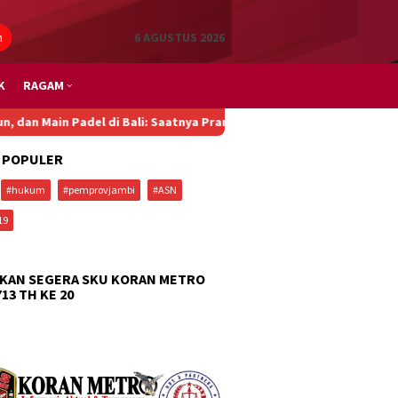
n
6 AGUSTUS 2026
K
RAGAM
Bali: Saatnya Pramono Tegas Copot Dirut TransJakarta
Susun ID
 POPULER
#hukum
#pemprovjambi
#ASN
19
KAN SEGERA SKU KORAN METRO
713 TH KE 20