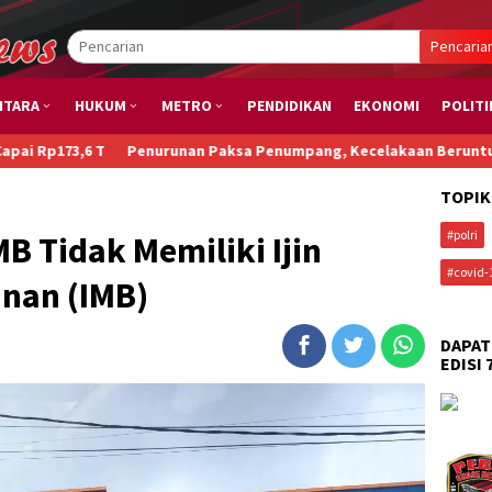
Pencaria
NTARA
HUKUM
METRO
PENDIDIKAN
EKONOMI
POLITI
urunan Paksa Penumpang, Kecelakaan Beruntun, dan Main Padel di 
TOPIK
#polri
 Tidak Memiliki Ijin
#covid-
nan (IMB)
DAPAT
EDISI 