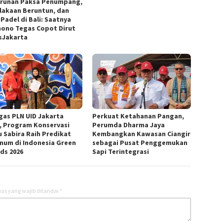
runan Paksa Penumpang,
lakaan Beruntun, dan
Padel di Bali: Saatnya
ono Tegas Copot Dirut
sJakarta
gas PLN UID Jakarta
Perkuat Ketahanan Pangan,
, Program Konservasi
Perumda Dharma Jaya
u Sabira Raih Predikat
Kembangkan Kawasan Ciangir
inum di Indonesia Green
sebagai Pusat Penggemukan
ds 2026
Sapi Terintegrasi
as yang wajib ditandai
*