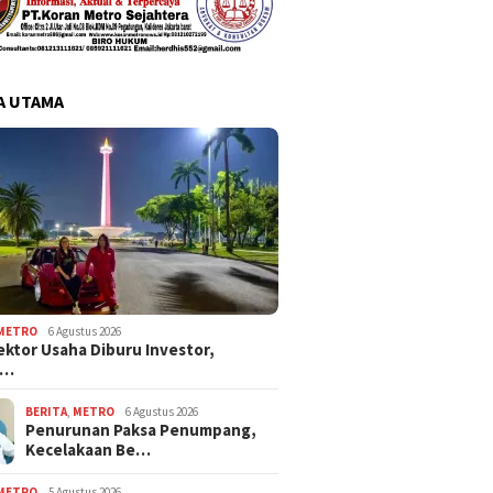
A UTAMA
METRO
6 Agustus 2026
ektor Usaha Diburu Investor,
s…
BERITA
,
METRO
6 Agustus 2026
Penurunan Paksa Penumpang,
Kecelakaan Be…
METRO
5 Agustus 2026