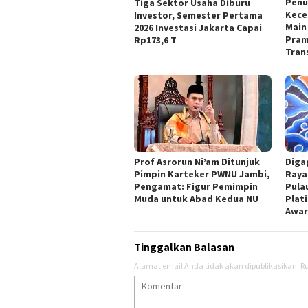
Penu
Tiga Sektor Usaha Diburu
Kece
Investor, Semester Pertama
Main 
2026 Investasi Jakarta Capai
Pram
Rp173,6 T
Tran
Prof Asrorun Ni’am Ditunjuk
Diga
Pimpin Karteker PWNU Jambi,
Raya
Pengamat: Figur Pemimpin
Pula
Muda untuk Abad Kedua NU
Plat
Awar
Tinggalkan Balasan
Alamat email Anda tidak akan dipublikasikan.
Ru