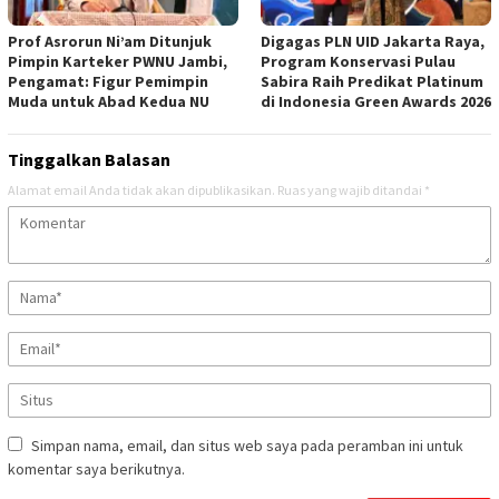
Prof Asrorun Ni’am Ditunjuk
Digagas PLN UID Jakarta Raya,
Pimpin Karteker PWNU Jambi,
Program Konservasi Pulau
Pengamat: Figur Pemimpin
Sabira Raih Predikat Platinum
Muda untuk Abad Kedua NU
di Indonesia Green Awards 2026
Tinggalkan Balasan
Alamat email Anda tidak akan dipublikasikan.
Ruas yang wajib ditandai
*
Simpan nama, email, dan situs web saya pada peramban ini untuk
komentar saya berikutnya.