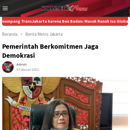
Loncat
Menu
ke
Mobile
konten
 TransJakarta karena Bau Badan: Masuk Ranah Isu Global, Pemprov
Beranda
Berita
Metro
Jakarta
Pemerintah Berkomitmen Jaga
Demokrasi
Admin
6 Februari 2021