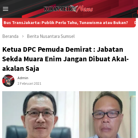
Loncat
Menu
ke
Mobile
konten
akarta: Publik Perlu Tahu, Tunawisma atau Bukan?
Di Kampung Nel
Beranda
Berita
Nusantara
Sumsel
Ketua DPC Pemuda Demirat : Jabatan
Sekda Muara Enim Jangan Dibuat Akal-
akalan Saja
Admin
2 Februari 2021