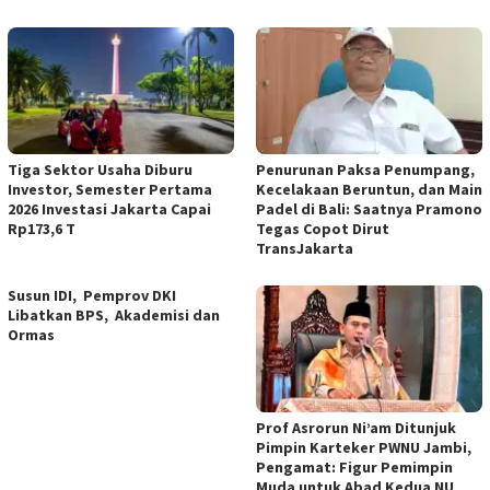
Tiga Sektor Usaha Diburu
Penurunan Paksa Penumpang,
Investor, Semester Pertama
Kecelakaan Beruntun, dan Main
2026 Investasi Jakarta Capai
Padel di Bali: Saatnya Pramono
Rp173,6 T
Tegas Copot Dirut
TransJakarta
Susun IDI, Pemprov DKI
Libatkan BPS, Akademisi dan
Ormas
Prof Asrorun Ni’am Ditunjuk
Pimpin Karteker PWNU Jambi,
Pengamat: Figur Pemimpin
Muda untuk Abad Kedua NU