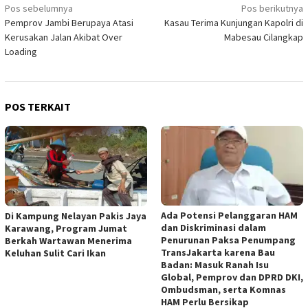
Navigasi
Pos sebelumnya
Pos berikutnya
Pemprov Jambi Berupaya Atasi
Kasau Terima Kunjungan Kapolri di
pos
Kerusakan Jalan Akibat Over
Mabesau Cilangkap
Loading
POS TERKAIT
Ada Potensi Pelanggaran HAM
Di Kampung Nelayan Pakis Jaya
dan Diskriminasi dalam
Karawang, Program Jumat
Penurunan Paksa Penumpang
Berkah Wartawan Menerima
TransJakarta karena Bau
Keluhan Sulit Cari Ikan
Badan: Masuk Ranah Isu
Global, Pemprov dan DPRD DKI,
Ombudsman, serta Komnas
HAM Perlu Bersikap