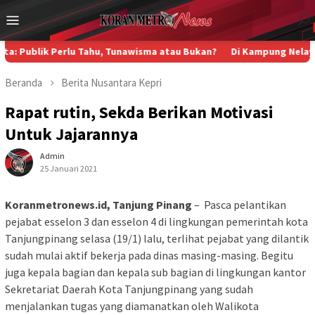
Loncat
Menu
ke
Mobile
konten
k Perlu Tahu, Tunawisma atau Bukan?
Di Kampung Nelayan Pakis J
Beranda
Berita
Nusantara
Kepri
Rapat rutin, Sekda Berikan Motivasi
Untuk Jajarannya
Admin
25 Januari 2021
Koranmetronews.id, Tanjung Pinang
– Pasca pelantikan
pejabat esselon 3 dan esselon 4 di lingkungan pemerintah kota
Tanjungpinang selasa (19/1) lalu, terlihat pejabat yang dilantik
sudah mulai aktif bekerja pada dinas masing-masing. Begitu
juga kepala bagian dan kepala sub bagian di lingkungan kantor
Sekretariat Daerah Kota Tanjungpinang yang sudah
menjalankan tugas yang diamanatkan oleh Walikota