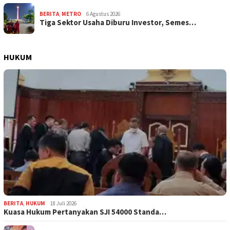
BERITA
,
METRO
6 Agustus 2026
Tiga Sektor Usaha Diburu Investor, Semes…
HUKUM
BERITA
,
HUKUM
18 Juli 2026
Kuasa Hukum Pertanyakan SJI 54000 Standa…