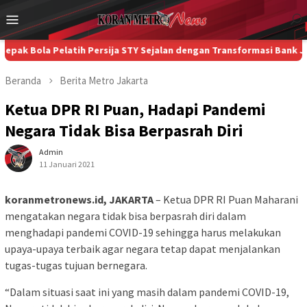
Loncat
Menu
ke
Mobile
konten
a Pelatih Persija STY Sejalan dengan Transformasi Bank Jakarta
Beranda
Berita
Metro
Jakarta
Ketua DPR RI Puan, Hadapi Pandemi
Negara Tidak Bisa Berpasrah Diri
Admin
11 Januari 2021
koranmetronews.id, JAKARTA
– Ketua DPR RI Puan Maharani
mengatakan negara tidak bisa berpasrah diri dalam
menghadapi pandemi COVID-19 sehingga harus melakukan
upaya-upaya terbaik agar negara tetap dapat menjalankan
tugas-tugas tujuan bernegara.
“Dalam situasi saat ini yang masih dalam pandemi COVID-19,