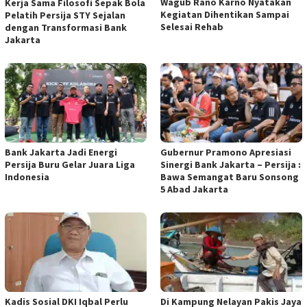
Wagub Rano Karno Nyatakan
Kerja Sama Filosofi Sepak Bola
Kegiatan Dihentikan Sampai
Pelatih Persija STY Sejalan
Selesai Rehab
dengan Transformasi Bank
Jakarta
Bank Jakarta Jadi Energi
Gubernur Pramono Apresiasi
Persija Buru Gelar Juara Liga
Sinergi Bank Jakarta – Persija :
Indonesia
Bawa Semangat Baru Sonsong
5 Abad Jakarta
Kadis Sosial DKI Iqbal Perlu
Di Kampung Nelayan Pakis Jaya