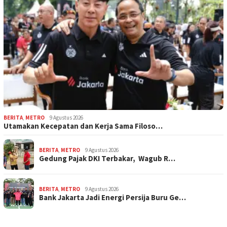
BERITA
,
METRO
9 Agustus 2026
Utamakan Kecepatan dan Kerja Sama Filoso…
BERITA
,
METRO
9 Agustus 2026
Gedung Pajak DKI Terbakar, Wagub R…
BERITA
,
METRO
9 Agustus 2026
Bank Jakarta Jadi Energi Persija Buru Ge…