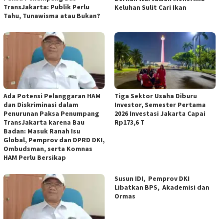
TransJakarta: Publik Perlu
Keluhan Sulit Cari Ikan
Tahu, Tunawisma atau Bukan?
Ada Potensi Pelanggaran HAM
Tiga Sektor Usaha Diburu
dan Diskriminasi dalam
Investor, Semester Pertama
Penurunan Paksa Penumpang
2026 Investasi Jakarta Capai
TransJakarta karena Bau
Rp173,6 T
Badan: Masuk Ranah Isu
Global, Pemprov dan DPRD DKI,
Ombudsman, serta Komnas
HAM Perlu Bersikap
Susun IDI, Pemprov DKI
Libatkan BPS, Akademisi dan
Ormas