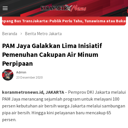
Loncat
Menu
ke
Mobile
konten
 TransJakarta: Publik Perlu Tahu, Tunawisma atau Bukan?
Di Kamp
Beranda
Berita
Metro
Jakarta
PAM Jaya Galakkan Lima Inisiatif
Pemenuhan Cakupan Air Minum
Perpipaan
Admin
23 Desember 2020
koranmetronews.id, JAKARTA
– Pemprov DKI Jakarta melalui
PAM Jaya merancang sejumlah program untuk melayani 100
persen kebutuhan air bersih warga Jakarta melalui sambungan
pipa air bersih. Hingga kini pelayanan baru mencakup 65
persen.