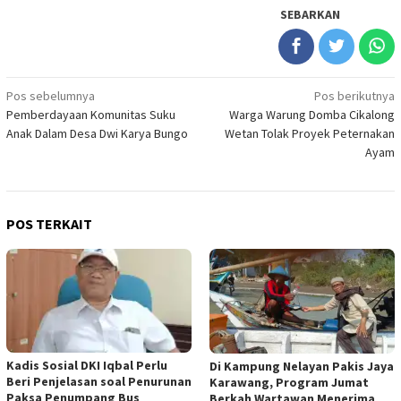
SEBARKAN
Navigasi
Pos sebelumnya
Pos berikutnya
Pemberdayaan Komunitas Suku
Warga Warung Domba Cikalong
pos
Anak Dalam Desa Dwi Karya Bungo
Wetan Tolak Proyek Peternakan
Ayam
POS TERKAIT
Kadis Sosial DKI Iqbal Perlu
Di Kampung Nelayan Pakis Jaya
Beri Penjelasan soal Penurunan
Karawang, Program Jumat
Paksa Penumpang Bus
Berkah Wartawan Menerima