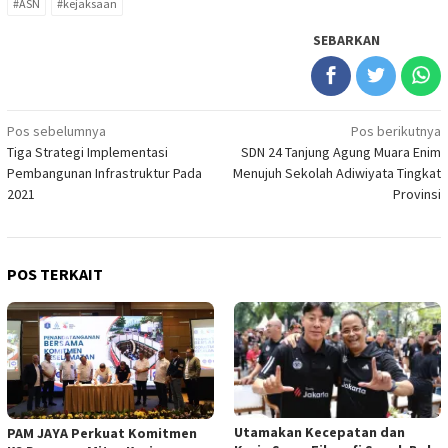
#ASN
#kejaksaan
SEBARKAN
Navigasi
Pos sebelumnya
Pos berikutnya
Tiga Strategi Implementasi
SDN 24 Tanjung Agung Muara Enim
pos
Pembangunan Infrastruktur Pada
Menujuh Sekolah Adiwiyata Tingkat
2021
Provinsi
POS TERKAIT
Utamakan Kecepatan dan
PAM JAYA Perkuat Komitmen