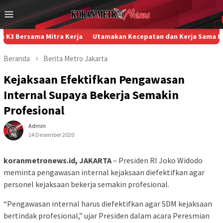
Loncat
Menu
ke
Mobile
konten
ersama Mitra Kerja
Utamakan Kecepatan dan Kerja Sama Filosofi 
Beranda
Berita
Metro
Jakarta
Kejaksaan Efektifkan Pengawasan
Internal Supaya Bekerja Semakin
Profesional
Admin
14 Desember 2020
koranmetronews.id, JAKARTA
– Presiden RI Joko Widodo
meminta pengawasan internal kejaksaan diefektifkan agar
personel kejaksaan bekerja semakin profesional.
“Pengawasan internal harus diefektifkan agar SDM kejaksaan
bertindak profesional,” ujar Presiden dalam acara Peresmian