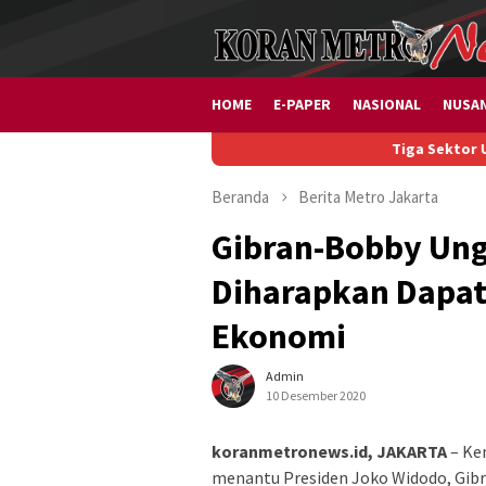
Loncat
ke
konten
HOME
E-PAPER
NASIONAL
NUSA
Tiga Sektor Usaha Diburu 
Beranda
Berita
Metro
Jakarta
Gibran-Bobby Ung
Diharapkan Dapat
Ekonomi
Admin
10 Desember 2020
koranmetronews.id, JAKARTA
– Ke
menantu Presiden Joko Widodo, Gibr