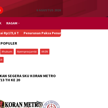
n
6 AGUSTUS 2026
K
RAGAM
Penurunan Paksa Penumpang, Kecelakaan Beruntun, dan Main Pade
 POPULER
#hukum
#pemprovjambi
#ASN
19
KAN SEGERA SKU KORAN METRO
713 TH KE 20