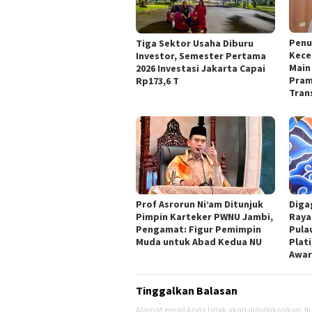
Penu
Tiga Sektor Usaha Diburu
Kece
Investor, Semester Pertama
Main 
2026 Investasi Jakarta Capai
Pram
Rp173,6 T
Tran
Prof Asrorun Ni’am Ditunjuk
Diga
Pimpin Karteker PWNU Jambi,
Raya
Pengamat: Figur Pemimpin
Pula
Muda untuk Abad Kedua NU
Plat
Awar
Tinggalkan Balasan
Alamat email Anda tidak akan dipublikasikan.
Ru