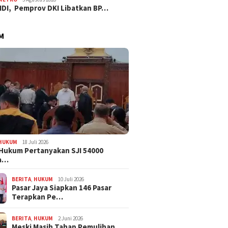
IDI, Pemprov DKI Libatkan BP…
M
HUKUM
18 Juli 2026
Hukum Pertanyakan SJI 54000
a…
BERITA
,
HUKUM
10 Juli 2026
Pasar Jaya Siapkan 146 Pasar
Terapkan Pe…
BERITA
,
HUKUM
2 Juni 2026
Meski Masih Tahap Pemulihan