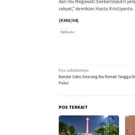
dari Ibu Megawati Soekarnoputri yan
rakyat,” demikian Hasto Kristiyanto.
(KMN/04)
#pilkada
Navigasi
Pos sebelumnya
Bandar Sabu Seorang Ibu Rumah Tangga D
pos
Polisi
POS TERKAIT