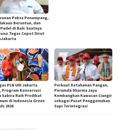
runan Paksa Penumpang,
lakaan Beruntun, dan
Padel di Bali: Saatnya
ono Tegas Copot Dirut
sJakarta
gas PLN UID Jakarta
Perkuat Ketahanan Pangan,
, Program Konservasi
Perumda Dharma Jaya
u Sabira Raih Predikat
Kembangkan Kawasan Ciangir
inum di Indonesia Green
sebagai Pusat Penggemukan
ds 2026
Sapi Terintegrasi
as yang wajib ditandai
*