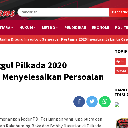
Pencaria
NTARA
HUKUM
METRO
PENDIDIKAN
EKONOMI
POLITI
Investor, Semester Pertama 2026 Investasi Jakarta Capai Rp173,6 T
TOPIK
#polri
gul Pilkada 2020
#covid-
 Menyelesaikan Persoalan
DAPAT
EDISI 
menangan kader PDI Perjuangan yang juga putra dan
an Rakabuming Raka dan Bobby Nasution di Pilkada