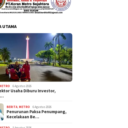
A UTAMA
METRO
6 Agustus 2026
ektor Usaha Diburu Investor,
s…
BERITA
,
METRO
6 Agustus 2026
Penurunan Paksa Penumpang,
Kecelakaan Be…
METRO
5 Agustus 2026