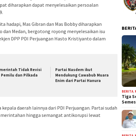
epat diharapkan dapat menyelesaikan persoalan
9.
ita hadapi, Mas Gibran dan Mas Bobby diharapkan
BERIT
 dan Medan, bergotong royong menyelesaikan isu
kjen DPP PDI Perjuangan Hasto Kristiyanto dalam
merintah Tidak Revisi
Partai Nasdem ikut
 Pemilu dan Pilkada
Mendukung Cawabub Muara
Enim dari Partai Hanura
BERITA
,
Tiga S
Seme
a kepala daerah lainnya dari PDI Perjuangan. Partai sudah
pemerintahan hingga semangat antikorupsi lewat
BERITA
,