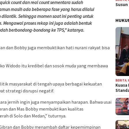
uick count dan real count sementara sudah
Susun 
un masih ada beberapa fase yang harus dilalui
ilantik. Sehingga momen saat ini penting untuk
HUKU
a. Mengawal proses rekap ini juga adalah bentuk
 sudah berbondong-bondong ke TPS,” katanya.
an dan Bobby juga membuktikan hati nurani rakyat bisa
oko Widodo itu kredibel dan sosok muda yang membawa
BERITA
,
itik masyarakat di tengah upaya berbagai kekuatan
Kuasa 
Stand
t strategi disrupsi negatif.
ara jernih ingin juga menyampaikan harapan. Bahwa usai
Gibran dan Mas Bobby membuktikan kualitas
ah di Solo dan Medan,” tuturnya.
ibran dan Bobby menambah daftar kepemimpinan