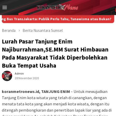
Loncat
Menu
ke
Mobile
konten
nsJakarta: Publik Perlu Tahu, Tunawisma atau Bukan?
Di Kampung 
Beranda
Berita
Nusantara
Sumsel
Lurah Pasar Tanjung Enim
Najiburrahman,SE.MM Surat Himbauan
Pada Masyarakat Tidak Diperbolehkan
Buka Tempat Usaha
Admin
28 November 2020
koranmetronews.id, TANJUNG ENIM
– Untuk mewujudkan
Tanjung Enim kota wisata yang telah di canangkan, dengan
menata tata kota yang akan menjadi kota wisata, dengan itu
ditengah pembongkaran dan penertiban lapak liar yang ada di