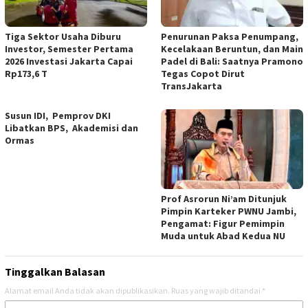
Tiga Sektor Usaha Diburu
Penurunan Paksa Penumpang,
Investor, Semester Pertama
Kecelakaan Beruntun, dan Main
2026 Investasi Jakarta Capai
Padel di Bali: Saatnya Pramono
Rp173,6 T
Tegas Copot Dirut
TransJakarta
Susun IDI, Pemprov DKI
Libatkan BPS, Akademisi dan
Ormas
Prof Asrorun Ni’am Ditunjuk
Pimpin Karteker PWNU Jambi,
Pengamat: Figur Pemimpin
Muda untuk Abad Kedua NU
Tinggalkan Balasan
Alamat email Anda tidak akan dipublikasikan.
Ruas yang wajib ditandai
*