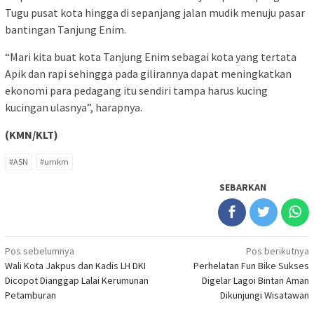
Tugu pusat kota hingga di sepanjang jalan mudik menuju pasar
bantingan Tanjung Enim.
“Mari kita buat kota Tanjung Enim sebagai kota yang tertata
Apik dan rapi sehingga pada gilirannya dapat meningkatkan
ekonomi para pedagang itu sendiri tampa harus kucing
kucingan ulasnya”, harapnya.
(KMN/KLT)
#ASN
#umkm
SEBARKAN
Navigasi
Pos sebelumnya
Pos berikutnya
Wali Kota Jakpus dan Kadis LH DKI
Perhelatan Fun Bike Sukses
pos
Dicopot Dianggap Lalai Kerumunan
Digelar Lagoi Bintan Aman
Petamburan
Dikunjungi Wisatawan