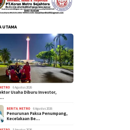
A UTAMA
METRO
6 Agustus 2026
ektor Usaha Diburu Investor,
s…
BERITA
,
METRO
6 Agustus 2026
Penurunan Paksa Penumpang,
Kecelakaan Be…
METRO
5 Agustus 2026