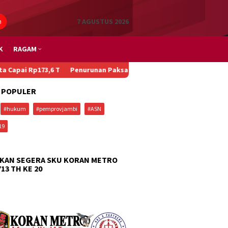
n
7 AGUSTUS 2026
K
RAGAM
p173,6 T
Penurunan Paksa Penumpang, Kecelakaan Beruntun, dan M
 POPULER
#hukum
#pemprovjambi
#ASN
19
KAN SEGERA SKU KORAN METRO
713 TH KE 20