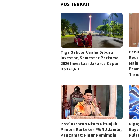
POS TERKAIT
Penu
Tiga Sektor Usaha Diburu
Kece
Investor, Semester Pertama
Main 
2026 Investasi Jakarta Capai
Pram
Rp173,6 T
Tran
Prof Asrorun Ni’am Ditunjuk
Diga
Pimpin Karteker PWNU Jambi,
Raya
Pengamat: Figur Pemimpin
Pula