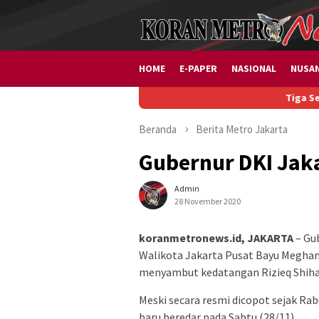
Loncat
ke
konten
HOME
E-PAPER
NASIONAL
NUSA
Tiga Sektor Usaha
Beranda
Berita
Metro
Jakarta
Gubernur DKI Jak
Admin
28 November 2020
koranmetronews.id, JAKARTA
– Gu
Walikota Jakarta Pusat Bayu Meghan
menyambut kedatangan Rizieq Shiha
Meski secara resmi dicopot sejak R
baru beredar pada Sabtu (28/11).