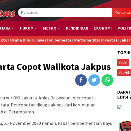
Pencaria
NTARA
HUKUM
METRO
PENDIDIKAN
EKONOMI
POLITI
 Diburu Investor, Semester Pertama 2026 Investasi Jakarta Capai R
TOPIK
#polri
arta Copot Walikota Jakpus
#covid-
DAPAT
EDISI 
bernur DKI Jakarta Anies Baswedan, mencopot
tara. Pencopotan diduga akibat dari kerumunan
b di Petamburan.
abu, 25 November 2020 namun, kabar pemberhentian Bayu