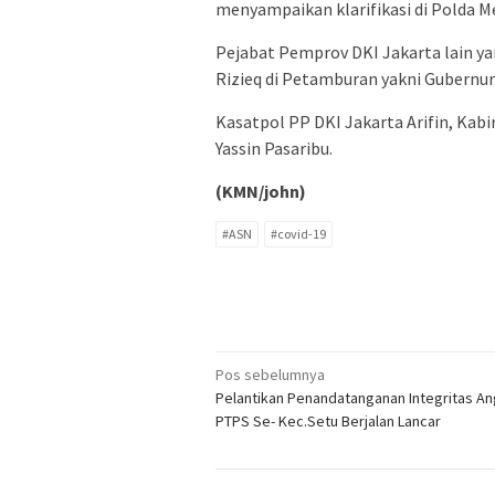
menyampaikan klarifikasi di Polda M
Pejabat Pemprov DKI Jakarta lain ya
Rizieq di Petamburan yakni Gubernur
Kasatpol PP DKI Jakarta Arifin, Ka
Yassin Pasaribu.
(KMN/john)
#ASN
#covid-19
Navigasi
Pos sebelumnya
Pelantikan Penandatanganan Integritas A
pos
PTPS Se- Kec.Setu Berjalan Lancar