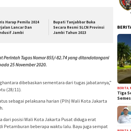
ris Harap Pemilu 2024
Bupati Tanjabbar Buka
BERIT
rjalan Lancar Dan
Secara Resmi SLCN Provinsi
ndusif Jambi
Jambi Tahun 2023
at Perintah Tugas Nomor 855/-82.74 yang ditandatangani
i pada 25 November 2020.
ghantara dibebaskan sementara dari tugas jabatannya,”
BERITA
,
btu (28/11).
Tiga S
Seme
tatus sebagai pelaksana harian (Plh) Wali Kota Jakarta
h.
ari posisi Wali Kota Jakarta Pusat diduga erat
di Petamburan beberapa waktu lalu. Bayu juga sempat
BERITA
,