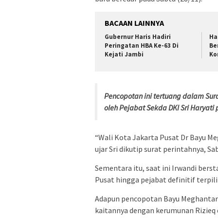
BACAAN LAINNYA
Gubernur Haris Hadiri
Ha
Peringatan HBA Ke-63 Di
Be
Kejati Jambi
Ko
Pencopotan ini tertuang dalam Sur
oleh Pejabat Sekda DKI Sri Haryat
“Wali Kota Jakarta Pusat Dr Bayu Me
ujar Sri dikutip surat perintahnya, Sa
Sementara itu, saat ini Irwandi bers
Pusat hingga pejabat definitif terpili
Adapun pencopotan Bayu Meghantara d
kaitannya dengan kerumunan Rizieq 