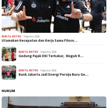
BERITA
,
METRO
9 Agustus 2026
Utamakan Kecepatan dan Kerja Sama Filoso…
BERITA
,
METRO
9 Agustus 2026
Gedung Pajak DKI Terbakar, Wagub R…
BERITA
,
METRO
9 Agustus 2026
Bank Jakarta Jadi Energi Persija Buru Ge…
HUKUM