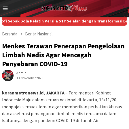
Loncat
Menu
ke
Mobile
konten
 Bola Pelatih Persija STY Sejalan dengan Transformasi Bank Jakart
Beranda
Berita
Nasional
Menkes Terawan Penerapan Pengelolaan
Limbah Medis Agar Mencegah
Penyebaran COVID-19
Admin
13 November 2020
koranmetronews.id, JAKARTA
– Para menteri Kabinet
Indonesia Maju dalam seruan nasional di Jakarta, 13/11/20,
mengajak semua elemen agar memberikan perhatian khusus
dan akselerasi penanganan limbah medis terutama dalam
kaitannya dengan pandemi COVID-19 di Tanah Air.