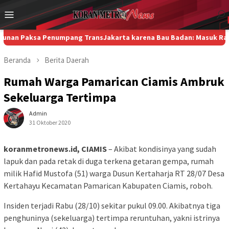
Loncat
Menu
ke
Mobile
konten
aksa Penumpang TransJakarta karena Bau Badan: Masuk Ranah Isu 
Beranda
Berita
Daerah
Rumah Warga Pamarican Ciamis Ambruk
Sekeluarga Tertimpa
Admin
31 Oktober 2020
koranmetronews.id, CIAMIS
– Akibat kondisinya yang sudah
lapuk dan pada retak di duga terkena getaran gempa, rumah
milik Hafid Mustofa (51) warga Dusun Kertaharja RT 28/07 Desa
Kertahayu Kecamatan Pamarican Kabupaten Ciamis, roboh.
Insiden terjadi Rabu (28/10) sekitar pukul 09.00. Akibatnya tiga
penghuninya (sekeluarga) tertimpa reruntuhan, yakni istrinya