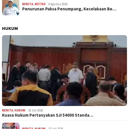
BERITA
,
METRO
6 Agustus 2026
Penurunan Paksa Penumpang, Kecelakaan Be…
HUKUM
BERITA
,
HUKUM
18 Juli 2026
Kuasa Hukum Pertanyakan SJI 54000 Standa…
BERITA
,
HUKUM
10 Juli 2026