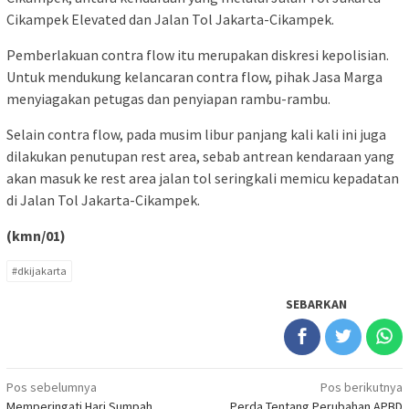
Cikampek Elevated dan Jalan Tol Jakarta-Cikampek.
Pemberlakuan contra flow itu merupakan diskresi kepolisian.
Untuk mendukung kelancaran contra flow, pihak Jasa Marga
menyiagakan petugas dan penyiapan rambu-rambu.
Selain contra flow, pada musim libur panjang kali kali ini juga
dilakukan penutupan rest area, sebab antrean kendaraan yang
akan masuk ke rest area jalan tol seringkali memicu kepadatan
di Jalan Tol Jakarta-Cikampek.
(kmn/01)
#dkijakarta
SEBARKAN
Navigasi
Pos sebelumnya
Pos berikutnya
Memperingati Hari Sumpah
Perda Tentang Perubahan APBD