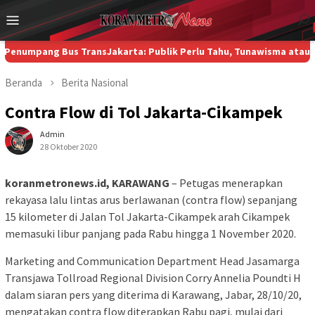
Loncat
Menu
ke
Mobile
konten
ang Bus TransJakarta: Publik Perlu Tahu, Tunawisma atau Bukan?
Beranda
Berita
Nasional
Contra Flow di Tol Jakarta-Cikampek
Admin
28 Oktober 2020
koranmetronews.id, KARAWANG
– Petugas menerapkan
rekayasa lalu lintas arus berlawanan (contra flow) sepanjang
15 kilometer di Jalan Tol Jakarta-Cikampek arah Cikampek
memasuki libur panjang pada Rabu hingga 1 November 2020.
Marketing and Communication Department Head Jasamarga
Transjawa Tollroad Regional Division Corry Annelia Poundti H
dalam siaran pers yang diterima di Karawang, Jabar, 28/10/20,
mengatakan contra flow diterapkan Rabu pagi, mulai dari