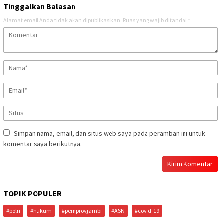
Tinggalkan Balasan
Alamat email Anda tidak akan dipublikasikan.
Ruas yang wajib ditandai
*
Simpan nama, email, dan situs web saya pada peramban ini untuk
komentar saya berikutnya.
TOPIK POPULER
#polri
#hukum
#pemprovjambi
#ASN
#covid-19