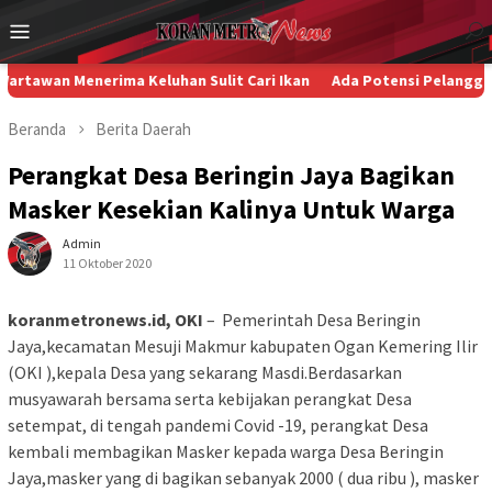
Loncat
Menu
ke
Mobile
konten
enerima Keluhan Sulit Cari Ikan
Ada Potensi Pelanggaran HAM d
Beranda
Berita
Daerah
Perangkat Desa Beringin Jaya Bagikan
Masker Kesekian Kalinya Untuk Warga
Admin
11 Oktober 2020
koranmetronews.id, OKI
– Pemerintah Desa Beringin
Jaya,kecamatan Mesuji Makmur kabupaten Ogan Kemering Ilir
(OKI ),kepala Desa yang sekarang Masdi.Berdasarkan
musyawarah bersama serta kebijakan perangkat Desa
setempat, di tengah pandemi Covid -19, perangkat Desa
kembali membagikan Masker kepada warga Desa Beringin
Jaya,masker yang di bagikan sebanyak 2000 ( dua ribu ), masker