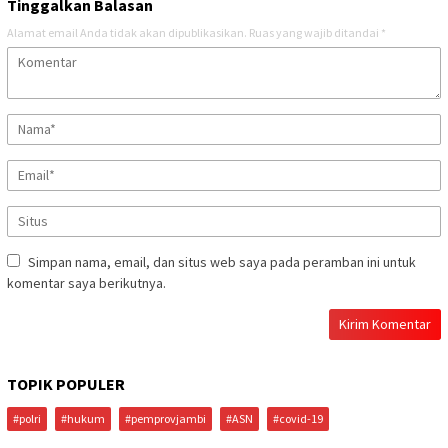
Tinggalkan Balasan
Alamat email Anda tidak akan dipublikasikan.
Ruas yang wajib ditandai
*
Simpan nama, email, dan situs web saya pada peramban ini untuk
komentar saya berikutnya.
TOPIK POPULER
#polri
#hukum
#pemprovjambi
#ASN
#covid-19