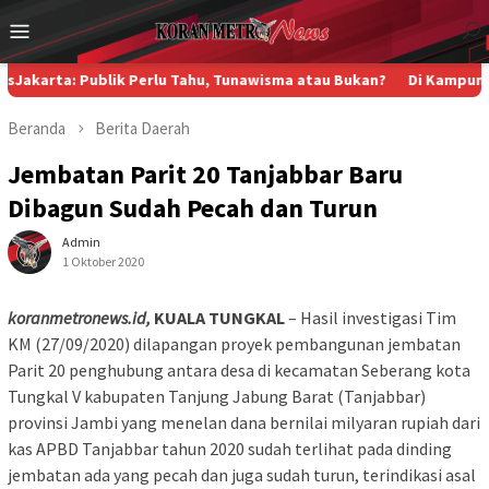
Loncat
Menu
ke
Mobile
konten
 Publik Perlu Tahu, Tunawisma atau Bukan?
Di Kampung Nelayan P
Beranda
Berita
Daerah
Jembatan Parit 20 Tanjabbar Baru
Dibagun Sudah Pecah dan Turun
Admin
1 Oktober 2020
koranmetronews.id,
KUALA TUNGKAL
– Hasil investigasi Tim
KM (27/09/2020) dilapangan proyek pembangunan jembatan
Parit 20 penghubung antara desa di kecamatan Seberang kota
Tungkal V kabupaten Tanjung Jabung Barat (Tanjabbar)
provinsi Jambi yang menelan dana bernilai milyaran rupiah dari
kas APBD Tanjabbar tahun 2020 sudah terlihat pada dinding
jembatan ada yang pecah dan juga sudah turun, terindikasi asal