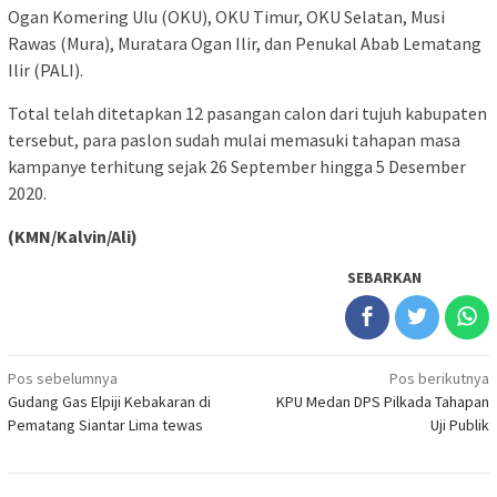
Ogan Komering Ulu (OKU), OKU Timur, OKU Selatan, Musi
Rawas (Mura), Muratara Ogan Ilir, dan Penukal Abab Lematang
Ilir (PALI).
Total telah ditetapkan 12 pasangan calon dari tujuh kabupaten
tersebut, para paslon sudah mulai memasuki tahapan masa
kampanye terhitung sejak 26 September hingga 5 Desember
2020.
(KMN/Kalvin/Ali)
SEBARKAN
Navigasi
Pos sebelumnya
Pos berikutnya
Gudang Gas Elpiji Kebakaran di
KPU Medan DPS Pilkada Tahapan
pos
Pematang Siantar Lima tewas
Uji Publik