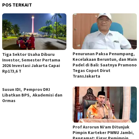
POS TERKAIT
Penurunan Paksa Penumpang,
Tiga Sektor Usaha Diburu
Kecelakaan Beruntun, dan Main
Investor, Semester Pertama
Padel di Bali: Saatnya Pramono
2026 Investasi Jakarta Capai
Tegas Copot Dirut
Rp173,6 T
TransJakarta
Susun IDI, Pemprov DKI
Libatkan BPS, Akademisi dan
Ormas
Prof Asrorun Ni’am Ditunjuk
Pimpin Karteker PWNU Jambi,
Pengamat: Figur Pemimpin