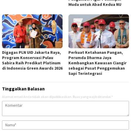
Muda untuk Abad Kedua NU
Digagas PLN UID Jakarta Raya,
Perkuat Ketahanan Pangan,
Program Konservasi Pulau
Perumda Dharma Jaya
Sabira Raih Predikat Platinum
Kembangkan Kawasan Ciangir
di Indonesia Green Awards 2026
sebagai Pusat Penggemukan
Sapi Terintegrasi
Tinggalkan Balasan
Alamat email Anda tidak akan dipublikasikan.
Ruas yang wajib ditandai
*