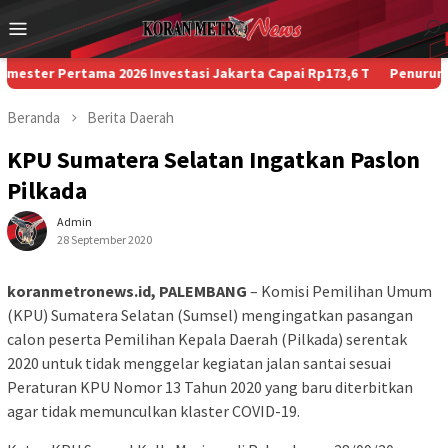
Loncat
Menu
ke
Mobile
konten
Pertama 2026 Investasi Jakarta Capai Rp173,6 T
Penurunan Paksa 
Beranda
Berita
Daerah
KPU Sumatera Selatan Ingatkan Paslon
Pilkada
Admin
28 September 2020
koranmetronews.id, PALEMBANG
– Komisi Pemilihan Umum
(KPU) Sumatera Selatan (Sumsel) mengingatkan pasangan
calon peserta Pemilihan Kepala Daerah (Pilkada) serentak
2020 untuk tidak menggelar kegiatan jalan santai sesuai
Peraturan KPU Nomor 13 Tahun 2020 yang baru diterbitkan
agar tidak memunculkan klaster COVID-19.