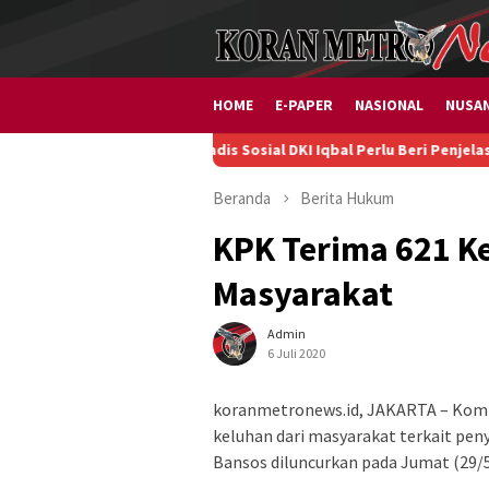
Loncat
ke
konten
HOME
E-PAPER
NASIONAL
NUSA
Kadis Sosial DKI Iqbal Perlu Beri Penjelasan soal Pen
Beranda
Berita
Hukum
KPK Terima 621 K
Masyarakat
Admin
6 Juli 2020
koranmetronews.id, JAKARTA – Komi
keluhan dari masyarakat terkait peny
Bansos diluncurkan pada Jumat (29/5