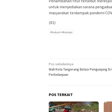
Penambahan fitur tersebut merespo
untuk menyediakan sarana pengaduan
masyarakat terdampak pandemi COV
(01)
#hukum #korupsi
Navigasi
Pos sebelumnya
Wali Kota Tangerang Batasi Pengunjung Di
pos
Perbelanjaan
POS TERKAIT