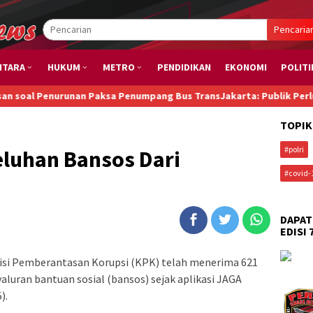
Pencaria
NTARA
HUKUM
METRO
PENDIDIKAN
EKONOMI
POLITI
urunan Paksa Penumpang Bus TransJakarta: Publik Perlu Tahu, Tunaw
TOPIK
#polri
eluhan Bansos Dari
#covid-
DAPAT
EDISI 
si Pemberantasan Korupsi (KPK) telah menerima 621
aluran bantuan sosial (bansos) sejak aplikasi JAGA
).