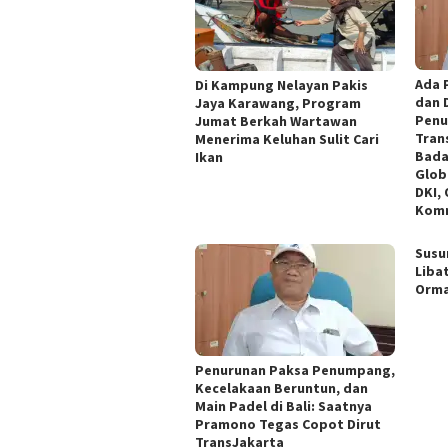
Ada 
Di Kampung Nelayan Pakis
dan 
Jaya Karawang, Program
Penu
Jumat Berkah Wartawan
Tran
Menerima Keluhan Sulit Cari
Bada
Ikan
Glob
DKI,
Komn
Susu
Liba
Orm
Penurunan Paksa Penumpang,
Kecelakaan Beruntun, dan
Main Padel di Bali: Saatnya
Pramono Tegas Copot Dirut
TransJakarta