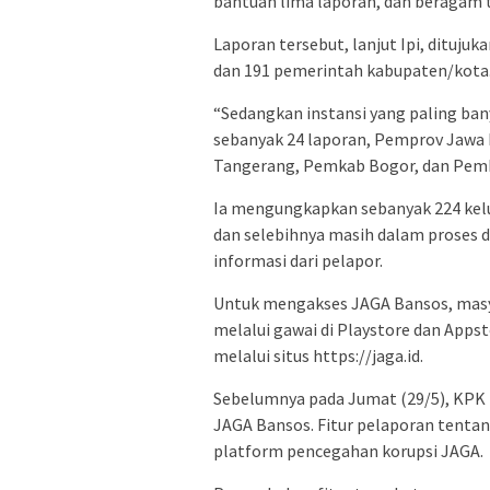
bantuan lima laporan, dan beragam t
Laporan tersebut, lanjut Ipi, ditujuk
dan 191 pemerintah kabupaten/kota
“Sedangkan instansi yang paling ba
sebanyak 24 laporan, Pemprov Jawa B
Tangerang, Pemkab Bogor, dan Pemk
Ia mengungkapkan sebanyak 224 keluh
dan selebihnya masih dalam proses d
informasi dari pelapor.
Untuk mengakses JAGA Bansos, masy
melalui gawai di Playstore dan Apps
melalui situs https://jaga.id.
Sebelumnya pada Jumat (29/5), KPK t
JAGA Bansos. Fitur pelaporan tenta
platform pencegahan korupsi JAGA.