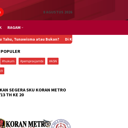
n
8 AGUSTUS 2026
K
RAGAM
isma atau Bukan?
Di Kampung Nelayan Pakis Jaya Karawang, Progr
 POPULER
#hukum
#pemprovjambi
#ASN
19
KAN SEGERA SKU KORAN METRO
713 TH KE 20