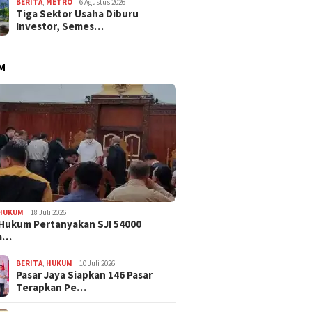
BERITA
,
METRO
6 Agustus 2026
Tiga Sektor Usaha Diburu
Investor, Semes…
M
HUKUM
18 Juli 2026
Hukum Pertanyakan SJI 54000
a…
BERITA
,
HUKUM
10 Juli 2026
Pasar Jaya Siapkan 146 Pasar
Terapkan Pe…