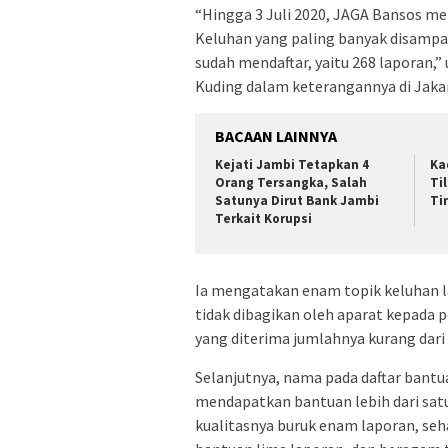
“Hingga 3 Juli 2020, JAGA Bansos me
Keluhan yang paling banyak disampa
sudah mendaftar, yaitu 268 laporan,”
Kuding dalam keterangannya di Jakar
BACAAN LAINNYA
Kejati Jambi Tetapkan 4
Ka
Orang Tersangka, Salah
Ti
Satunya Dirut Bank Jambi
Ti
Terkait Korupsi
Ia mengatakan enam topik keluhan l
tidak dibagikan oleh aparat kepada 
yang diterima jumlahnya kurang dari
Selanjutnya, nama pada daftar bantua
mendapatkan bantuan lebih dari satu
kualitasnya buruk enam laporan, se