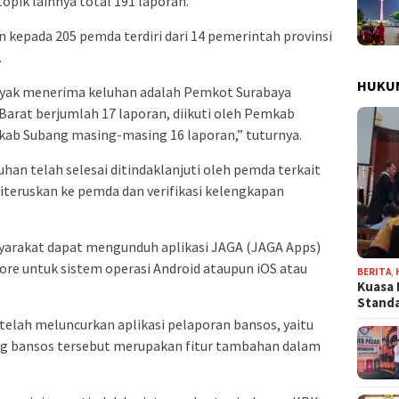
opik lainnya total 191 laporan.
an kepada 205 pemda terdiri dari 14 pemerintah provinsi
.
HUKU
nyak menerima keluhan adalah Pemkot Surabaya
arat berjumlah 17 laporan, diikuti oleh Pemkab
ab Subang masing-masing 16 laporan,” tuturnya.
an telah selesai ditindaklanjuti oleh pemda terkait
iteruskan ke pemda dan verifikasi kelengkapan
arakat dapat mengunduh aplikasi JAGA (JAGA Apps)
tore untuk sistem operasi Android ataupun iOS atau
BERITA
,
Kuasa 
Stand
elah meluncurkan aplikasi pelaporan bansos, yaitu
ng bansos tersebut merupakan fitur tambahan dalam