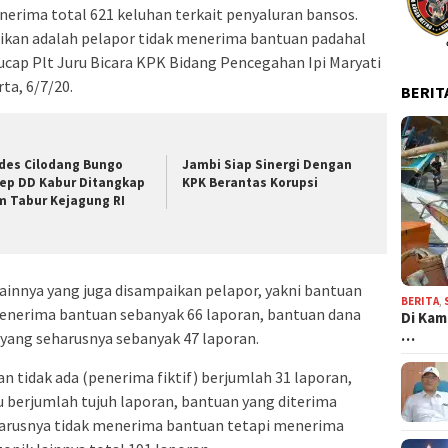
nerima total 621 keluhan terkait penyaluran bansos.
ikan adalah pelapor tidak menerima bantuan padahal
 ucap Plt Juru Bicara KPK Bidang Pencegahan Ipi Maryati
ta, 6/7/20.
BERIT
des Cilodang Bungo
Jambi Siap Sinergi Dengan
lep DD Kabur Ditangkap
KPK Berantas Korupsi
m Tabur Kejagung RI
ainnya yang juga disampaikan pelapor, yakni bantuan
BERITA
,
penerima bantuan sebanyak 66 laporan, bantuan dana
Di Kam
…
 yang seharusnya sebanyak 47 laporan.
n tidak ada (penerima fiktif) berjumlah 31 laporan,
 berjumlah tujuh laporan, bantuan yang diterima
harusnya tidak menerima bantuan tetapi menerima