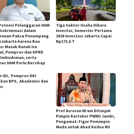
Potensi Pelanggaran HAM
Tiga Sektor Usaha Diburu
Diskriminasi dalam
Investor, Semester Pertama
runan Paksa Penumpang
2026 Investasi Jakarta Capai
sJakarta karena Bau
Rp173,6 T
n: Masuk Ranah Isu
al, Pemprov dan DPRD
 Ombudsman, serta
as HAM Perlu Bersikap
n IDI, Pemprov DKI
tkan BPS, Akademisi dan
as
Prof Asrorun Ni’am Ditunjuk
Pimpin Karteker PWNU Jambi,
Pengamat: Figur Pemimpin
Muda untuk Abad Kedua NU