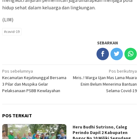
hidup sehat dalam keluarga dan lingkungan.
(LIM)
#covid-19
SEBARKAN
Navigasi
Pos sebelumnya
Pos berikutnya
Kecamatan Kejatinunggal Bersama
Miris..! Warga Ujan Mas Lama Muara
pos
3 Pilar dan Muspika Gelar
Enim Belum Menerima Bantuan
Pelaksanaan PSBB Kewilayahan
Selama Covid-19
POS TERKAIT
Heru Budhi Sutrisno, Caleg
Perindo Dapil 2 Kabupaten
Bogor No 10 Miliki Segudang