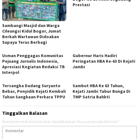
Prestasi
Sambangi Masjid dan Warga
Cileungsi Kidul Bogor, Jumat
Berkah Wartawan Didoakan
Supaya Terus Berbagi
Usman Penggagas Komunitas
Gubernur Haris Hadiri
Pejuang Jurnalis Indonesia,
Peringatan HBA Ke-63 Di Kejati
Apresiasi Kegiatan Redaksi TB
Jambi
Interpol
Tersangka Dadang Suryanto
Sambut HBA Ke 63 Tahun,
Bebas, Penyidik Kejati Kembali
Kejati Jambi Tabur Bunga Di
Tahan Sangkaan Perkara TPPU
TMP Satria Bahkti
Tinggalkan Balasan
Alamat email Anda tidak akan dipublikasikan.
Ruas yang wajib ditandai
*