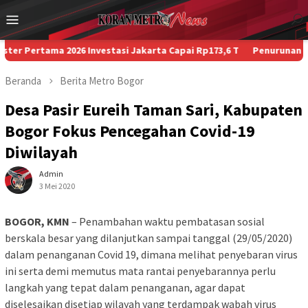
Loncat
Menu
ke
Mobile
konten
Pertama 2026 Investasi Jakarta Capai Rp173,6 T
Penurunan Paksa 
Beranda
Berita
Metro
Bogor
Desa Pasir Eureih Taman Sari, Kabupaten
Bogor Fokus Pencegahan Covid-19
Diwilayah
Admin
3 Mei 2020
BOGOR, KMN
– Penambahan waktu pembatasan sosial
berskala besar yang dilanjutkan sampai tanggal (29/05/2020)
dalam penanganan Covid 19, dimana melihat penyebaran virus
ini serta demi memutus mata rantai penyebarannya perlu
langkah yang tepat dalam penanganan, agar dapat
diselesaikan disetiap wilayah yang terdampak wabah virus