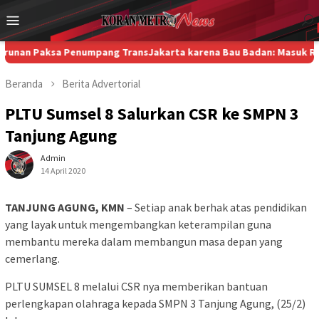
Loncat
Menu
ke
Mobile
konten
Paksa Penumpang TransJakarta karena Bau Badan: Masuk Ranah Isu 
Beranda
Berita
Advertorial
PLTU Sumsel 8 Salurkan CSR ke SMPN 3
Tanjung Agung
Admin
14 April 2020
TANJUNG AGUNG, KMN
– Setiap anak berhak atas pendidikan
yang layak untuk mengembangkan keterampilan guna
membantu mereka dalam membangun masa depan yang
cemerlang.
PLTU SUMSEL 8 melalui CSR nya memberikan bantuan
perlengkapan olahraga kepada SMPN 3 Tanjung Agung, (25/2)