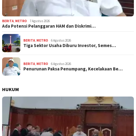
BERITA
,
METRO
7 Agustus 2026
Ada Potensi Pelanggaran HAM dan Diskrimi…
BERITA
,
METRO
6 Agustus 2026
Tiga Sektor Usaha Diburu Investor, Semes…
BERITA
,
METRO
6 Agustus 2026
Penurunan Paksa Penumpang, Kecelakaan Be…
HUKUM