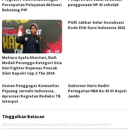
Percepatan Pelayanan Aktivasi
penggunaan HP di sekolah
Rekening PIP
PGRI Jakbar Gelar Sosialisasi
Kode Etik Guru Indonesia 2023
Mutiara Syafa Khasturi, Raih
Medali Perunggu Kategori Usia
Dini Fighter Kejurnas Pencak
Silat Kapolri Cup 2 Thn 2024
Usman Penggagas Komunitas
Gubernur Haris Hadiri
Pejuang Jurnalis Indonesia,
Peringatan HBA Ke-63 Di Kejati
Apresiasi Kegiatan Redaksi TB
Jambi
Interpol
Tinggalkan Balasan
Alamat email Anda tidak akan dipublikasikan.
Ruas yang wajib ditandai
*