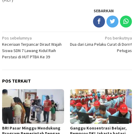
SEBARKAN
Navigasi
Pos sebelumnya
Pos berikutnya
Keceriaan Terpancar Diraut Wajah
Dua dari Lima Pelaku Curat di Dorrr!
pos
Siswa SDN 7 Lawang Kidul Raih
Petugas
Perstasi di HUT PTBA Ke 39
POS TERKAIT
BRI Pasar Minggu Mendukung
Ganggu Konsentrasi Belajar,
Program Pemerintah Dengan
Pemprov DKI Jakarta batasi