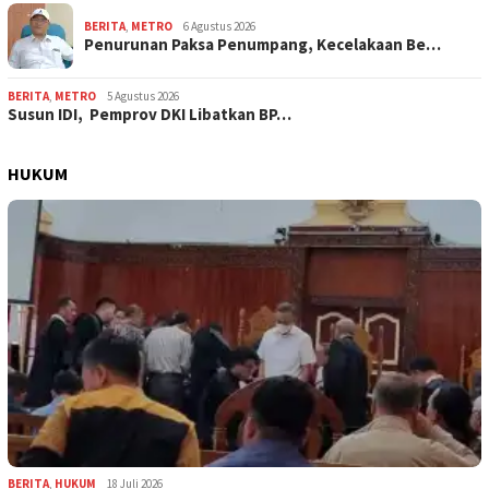
BERITA
,
METRO
6 Agustus 2026
Penurunan Paksa Penumpang, Kecelakaan Be…
BERITA
,
METRO
5 Agustus 2026
Susun IDI, Pemprov DKI Libatkan BP…
HUKUM
BERITA
,
HUKUM
18 Juli 2026