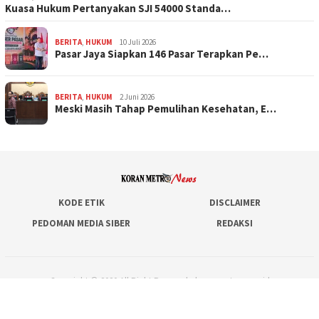
Kuasa Hukum Pertanyakan SJI 54000 Standa…
BERITA
,
HUKUM
10 Juli 2026
Pasar Jaya Siapkan 146 Pasar Terapkan Pe…
BERITA
,
HUKUM
2 Juni 2026
Meski Masih Tahap Pemulihan Kesehatan, E…
KODE ETIK
DISCLAIMER
PEDOMAN MEDIA SIBER
REDAKSI
Copyright © 2020 All Right Reserved - koranmetronews.id
Hubungi Kami via WhatsApp