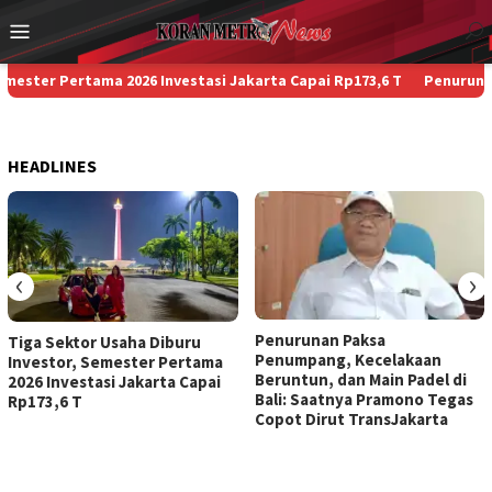
Loncat
Menu
ke
Mobile
konten
er Pertama 2026 Investasi Jakarta Capai Rp173,6 T
Penurunan Pak
HEADLINES
‹
›
Penurunan Paksa
Tiga Sektor Usaha Diburu
Penumpang, Kecelakaan
Investor, Semester Pertama
Beruntun, dan Main Padel di
2026 Investasi Jakarta Capai
Bali: Saatnya Pramono Tegas
Rp173,6 T
Copot Dirut TransJakarta