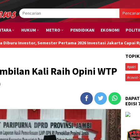
Pencaria
NTARA
HUKUM
METRO
PENDIDIKAN
EKONOMI
POLITI
, Semester Pertama 2026 Investasi Jakarta Capai Rp173,6 T
Penur
TOPIK
#polri
mbilan Kali Raih Opini WTP
#covid-
0
DAPAT
EDISI 