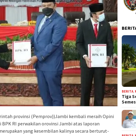
BERIT
BERITA
,
Tiga S
Seme
intah provinsi (Pemprov))Jambi kembali meraih Opini
 BPK RI perwakilan orovinsi Jambi atas laporan
merupakan yang kesembilan kalinya secara berturut-
BERITA
,