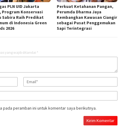
gas PLN UID Jakarta
Perkuat Ketahanan Pangan,
, Program Konservasi
Perumda Dharma Jaya
u Sabira Raih Predikat
Kembangkan Kawasan Ciangir
inum di Indonesia Green
sebagai Pusat Penggemukan
ds 2026
Sapi Terintegrasi
as yang wajib ditandai
*
a pada peramban ini untuk komentar saya berikutnya.