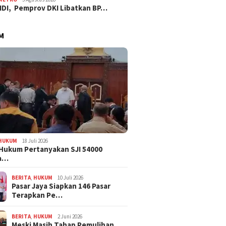
IDI, Pemprov DKI Libatkan BP…
M
HUKUM
18 Juli 2026
Hukum Pertanyakan SJI 54000
a…
BERITA
,
HUKUM
10 Juli 2026
Pasar Jaya Siapkan 146 Pasar
Terapkan Pe…
BERITA
,
HUKUM
2 Juni 2026
Meski Masih Tahap Pemulihan