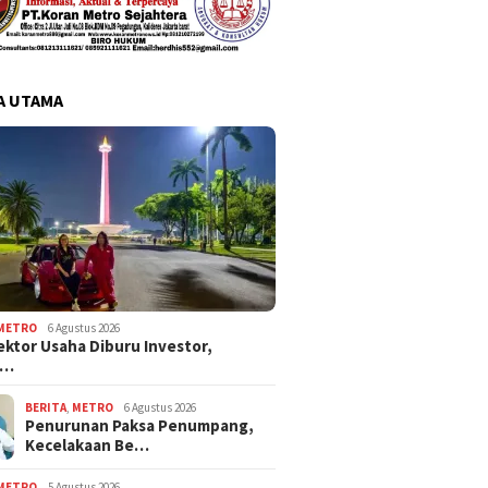
A UTAMA
METRO
6 Agustus 2026
ektor Usaha Diburu Investor,
s…
BERITA
,
METRO
6 Agustus 2026
Penurunan Paksa Penumpang,
Kecelakaan Be…
METRO
5 Agustus 2026