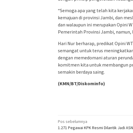
“Semoga apa yang telah kita kerjak
kemajuan di provinsi Jambi, dan m
dan walaupun ini merupakan Opini WT
Pemerintah Provinsi Jambi, namun, ki
Hari Nur berharap, predikat Opini W
semangat untuk terus meningkatkan
dengan memedomani aturan perundan
komitmen kita untuk membangun prov
semakin berdaya saing.
(KMN/BT/Diskominfo)
Navigasi
Pos sebelumnya
1.271 Pegawai KPK Resmi Dilantik Jadi ASN
pos