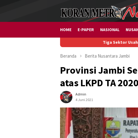
Loncat
ke
konten
HOME
E-PAPER
NASIONAL
NUSA
Tiga Sektor Usaha Diburu Investor
Beranda
Berita
Nusantara
Jambi
Provinsi Jambi Se
atas LKPD TA 202
Admin
4 Juni 2021