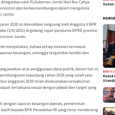
i ditegaskan oleh Pj.Gubernur Jambi Hari Nur Cahya
Susun 
 konsisten dan berkesinambungan dalam mengelola
i Jambi.
HUKU
aran 2020 ini diserahkan langsung oleh Anggota V BPK
 Rabu (2/6/2021) di gedung rapat paripurna DPRD provinsi
rovinsi Jambi.
bi menyatakan, bahwa setiap instansi termasuk
aporan keuangan, sehingga tergambar kondisi dan
gungjawaban atas penggunaan dana publik, dalam hal ini
BERITA
,
 pembangunan sepanjang tahun 2020 yang salah satu
Kuasa 
Stand
hun anggaran 2020 telah dilaksanakan semaksimal
dapat terlaksana sesuai dengan jadwal dan target yang
ait dengan laporan keuangan daerah, pemerintah
 kasih kepada BPK Perwakilan RI yang terus mendorong