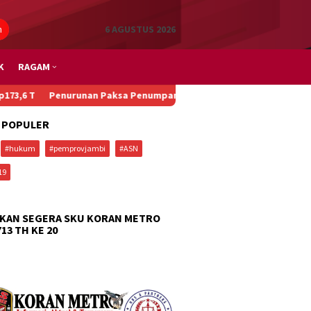
n
6 AGUSTUS 2026
K
RAGAM
unan Paksa Penumpang, Kecelakaan Beruntun, dan Main Padel di Ba
 POPULER
#hukum
#pemprovjambi
#ASN
19
KAN SEGERA SKU KORAN METRO
713 TH KE 20