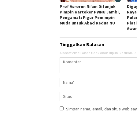
Prof Asrorun Ni’am Ditunjuk
Diga
Pimpin Karteker PWNU Jambi,
Raya
Pengamat: Figur Pemimpin
Pula
Muda untuk Abad Kedua NU
Plat
Awar
Tinggalkan Balasan
Alamat email Anda tidak akan dipublikasikan.
Ru
Simpan nama, email, dan situs web say