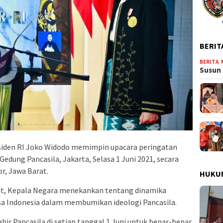
BERIT
BERITA
,
Susun 
siden RI Joko Widodo memimpin upacara peringatan
 Gedung Pancasila, Jakarta, Selasa 1 Juni 2021, secara
or, Jawa Barat.
HUKU
ut, Kepala Negara menekankan tentang dinamika
sa Indonesia dalam membumikan ideologi Pancasila.
hir Pancasila di setiap tanggal 1 Juni untuk benar-benar