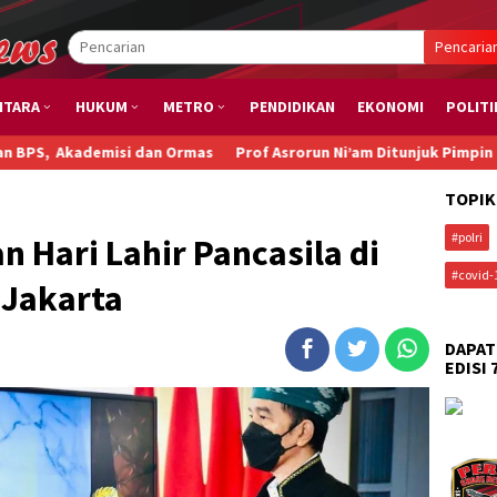
Pencaria
NTARA
HUKUM
METRO
PENDIDIKAN
EKONOMI
POLITI
 dan Ormas
Prof Asrorun Ni’am Ditunjuk Pimpin Karteker PWNU J
TOPIK
#polri
n Hari Lahir Pancasila di
#covid-
 Jakarta
DAPAT
EDISI 