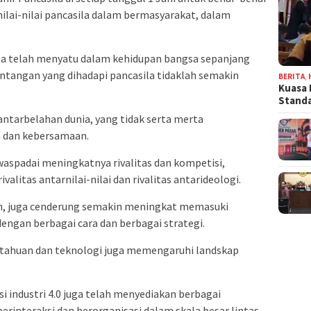
ai-nilai pancasila dalam bermasyarakat, dalam
la telah menyatu dalam kehidupan bangsa sepanjang
antangan yang dihadapi pancasila tidaklah semakin
BERITA
,
Kuasa 
Stand
antarbelahan dunia, yang tidak serta merta
 dan kebersamaan.
aspadai meningkatnya rivalitas dan kompetisi,
valitas antarnilai-nilai dan rivalitas antarideologi.
den, juga cenderung semakin meningkat memasuki
engan berbagai cara dan berbagai strategi.
etahuan dan teknologi juga memengaruhi landskap
 industri 4.0 juga telah menyediakan berbagai
rinteraksi dan berorganisasi dalam skala besar lintas