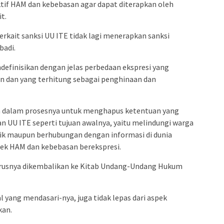
tif HAM dan kebebasan agar dapat diterapkan oleh
t.
erkait sanksi UU ITE tidak lagi menerapkan sanksi
badi.
efinisikan dengan jelas perbedaan ekspresi yang
san dan yang terhitung sebagai penghinaan dan
kan dalam prosesnya untuk menghapus ketentuan yang
U ITE seperti tujuan awalnya, yaitu melindungi warga
ik maupun berhubungan dengan informasi di dunia
pek HAM dan kebebasan berekspresi.
harusnya dikembalikan ke Kitab Undang-Undang Hukum
gal yang mendasari-nya, juga tidak lepas dari aspek
kan.