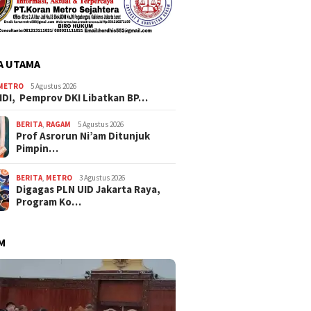
A UTAMA
METRO
5 Agustus 2026
IDI, Pemprov DKI Libatkan BP…
BERITA
,
RAGAM
5 Agustus 2026
Prof Asrorun Ni’am Ditunjuk
Pimpin…
BERITA
,
METRO
3 Agustus 2026
Digagas PLN UID Jakarta Raya,
Program Ko…
M