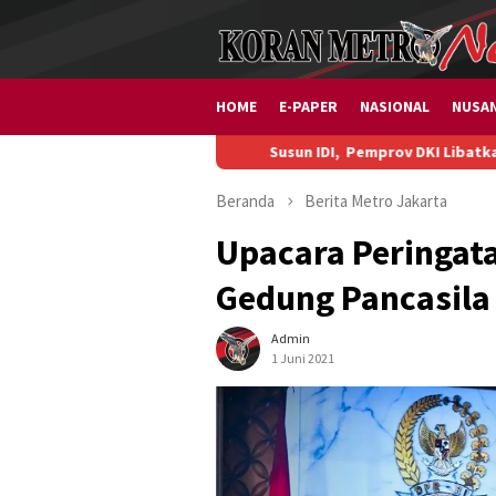
Loncat
ke
konten
HOME
E-PAPER
NASIONAL
NUSA
Susun IDI, Pemprov DKI Libatkan BPS, Akademisi
Beranda
Berita
Metro
Jakarta
Upacara Peringata
Gedung Pancasila
Admin
1 Juni 2021