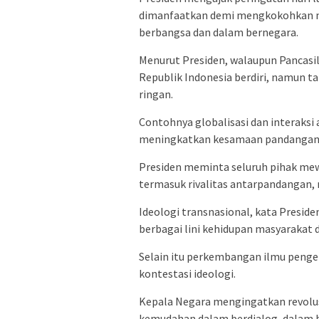
dimanfaatkan demi mengkokohkan nil
berbangsa dan dalam bernegara.
Menurut Presiden, walaupun Pancasi
Republik Indonesia berdiri, namun t
ringan.
Contohnya globalisasi dan interaksi 
meningkatkan kesamaan pandangan
Presiden meminta seluruh pihak mew
termasuk rivalitas antarpandangan, ri
Ideologi transnasional, kata Presi
berbagai lini kehidupan masyarakat d
Selain itu perkembangan ilmu peng
kontestasi ideologi.
Kepala Negara mengingatkan revolusi
kemudahan dalam berdialog, dalam be