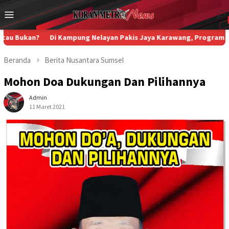
Loncat
Menu
ke
Mobile
konten
Di Kampung Nelayan Pakis Jaya Karawang, Program Jumat Berkah
Beranda
Berita
Nusantara
Sumsel
Mohon Doa Dukungan Dan Pilihannya
Admin
11 Maret 2021