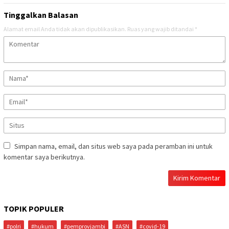
Tinggalkan Balasan
Alamat email Anda tidak akan dipublikasikan.
Ruas yang wajib ditandai
*
Simpan nama, email, dan situs web saya pada peramban ini untuk
komentar saya berikutnya.
TOPIK POPULER
#polri
#hukum
#pemprovjambi
#ASN
#covid-19