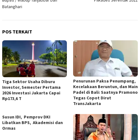
Bupati / Wabup Tanjabbar Dan
Pilkades Serentak 2021
Batanghari
POS TERKAIT
Penurunan Paksa Penumpang,
Tiga Sektor Usaha Diburu
Kecelakaan Beruntun, dan Main
Investor, Semester Pertama
Padel di Bali: Saatnya Pramono
2026 Investasi Jakarta Capai
Tegas Copot Dirut
Rp173,6 T
TransJakarta
Susun IDI, Pemprov DKI
Libatkan BPS, Akademisi dan
Ormas