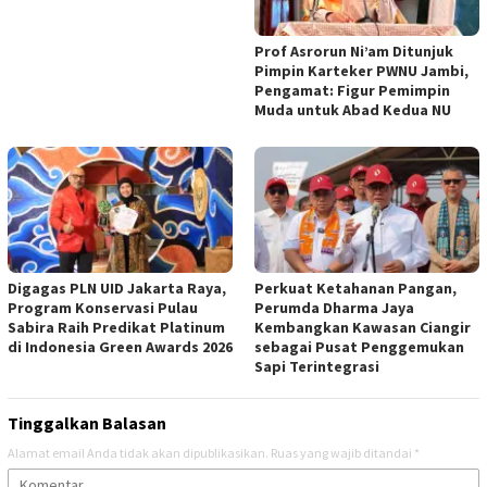
Prof Asrorun Ni’am Ditunjuk
Pimpin Karteker PWNU Jambi,
Pengamat: Figur Pemimpin
Muda untuk Abad Kedua NU
Digagas PLN UID Jakarta Raya,
Perkuat Ketahanan Pangan,
Program Konservasi Pulau
Perumda Dharma Jaya
Sabira Raih Predikat Platinum
Kembangkan Kawasan Ciangir
di Indonesia Green Awards 2026
sebagai Pusat Penggemukan
Sapi Terintegrasi
Tinggalkan Balasan
Alamat email Anda tidak akan dipublikasikan.
Ruas yang wajib ditandai
*