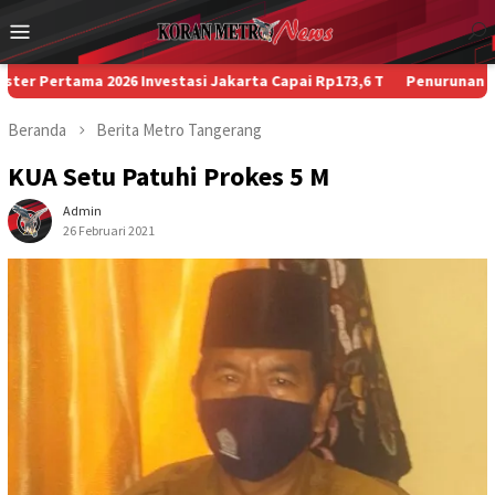
Loncat
Menu
ke
Mobile
konten
tama 2026 Investasi Jakarta Capai Rp173,6 T
Penurunan Paksa Pen
Beranda
Berita
Metro
Tangerang
KUA Setu Patuhi Prokes 5 M
Admin
26 Februari 2021