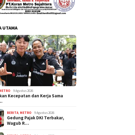
A UTAMA
METRO
9 Agustus 2026
an Kecepatan dan Kerja Sama
o…
BERITA
,
METRO
9 Agustus 2026
Gedung Pajak DKI Terbakar,
Wagub R…