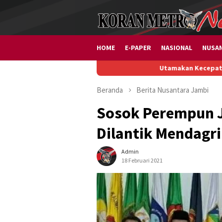
Loncat
ke
konten
HOME
E-PAPER
NASIONAL
NUSA
Utamakan Kecepatan dan Kerja Sama 
Beranda
Berita
Nusantara
Jambi
Sosok Perempun J
Dilantik Mendagri
Admin
18 Februari 2021