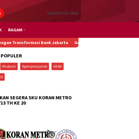
n
9 AGUSTUS 2026
K
RAGAM
asi Bank Jakarta
Gedung Pajak DKI Terbakar, Wagub Rano Karno 
 POPULER
#hukum
#pemprovjambi
#ASN
19
KAN SEGERA SKU KORAN METRO
713 TH KE 20