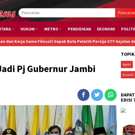
Pencaria
NTARA
HUKUM
METRO
PENDIDIKAN
EKONOMI
POLITI
Filosofi Sepak Bola Pelatih Persija STY Sejalan dengan Transform
TOPIK
#polri
adi Pj Gubernur Jambi
#covid-
DAPAT
EDISI 