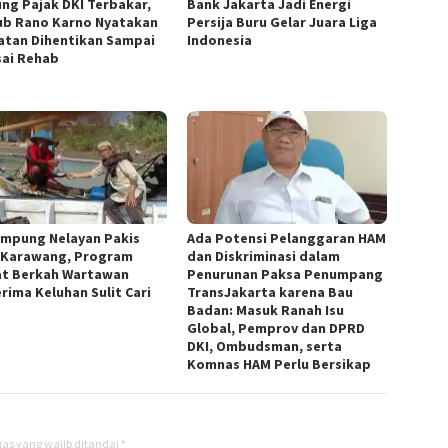
ng Pajak DKI Terbakar,
Bank Jakarta Jadi Energi
b Rano Karno Nyatakan
Persija Buru Gelar Juara Liga
atan Dihentikan Sampai
Indonesia
sai Rehab
ampung Nelayan Pakis
Ada Potensi Pelanggaran HAM
 Karawang, Program
dan Diskriminasi dalam
t Berkah Wartawan
Penurunan Paksa Penumpang
rima Keluhan Sulit Cari
TransJakarta karena Bau
Badan: Masuk Ranah Isu
Global, Pemprov dan DPRD
DKI, Ombudsman, serta
Komnas HAM Perlu Bersikap
as yang wajib ditandai
*