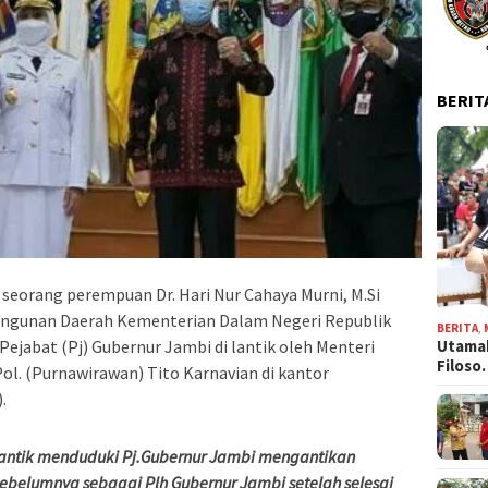
BERIT
 seorang perempuan Dr. Hari Nur Cahaya Murni, M.Si
bangunan Daerah Kementerian Dalam Negeri Republik
BERITA
,
Utamak
ejabat (Pj) Gubernur Jambi di lantik oleh Menteri
Filos
ol. (Purnawirawan) Tito Karnavian di kantor
.
i lantik menduduki Pj.Gubernur Jambi mengantikan
sebelumnya sebagai Plh Gubernur Jambi setelah selesai