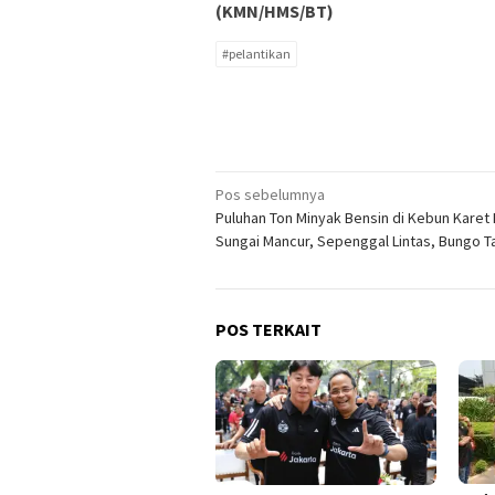
(KMN/HMS/BT)
#pelantikan
Navigasi
Pos sebelumnya
Puluhan Ton Minyak Bensin di Kebun Karet
pos
Sungai Mancur, Sepenggal Lintas, Bungo Ta
POS TERKAIT