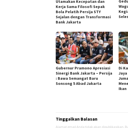
Gedu
Utamakan Kecepatan dan
Wagu
Kerja Sama Filosofi Sepak
Kegi
Bola Pelatih Persija STY
Sele
Sejalan dengan Transformasi
Bank Jakarta
Gubernur Pramono Apresiasi
Di K
Sinergi Bank Jakarta – Persija
Jaya
: Bawa Semangat Baru
Juma
Sonsong 5 Abad Jakarta
Mene
Ikan
Tinggalkan Balasan
Alamat email Anda tidak akan dipublikasikan.
Ru