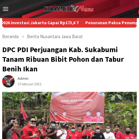
Loncat
Menu
ke
Mobile
konten
tasi Jakarta Capai Rp173,6 T
Penurunan Paksa Penumpang, Kecela
Beranda
Berita
Nusantara
Jawa Barat
DPC PDI Perjuangan Kab. Sukabumi
Tanam Ribuan Bibit Pohon dan Tabur
Benih Ikan
Admin
3 Februari 2021