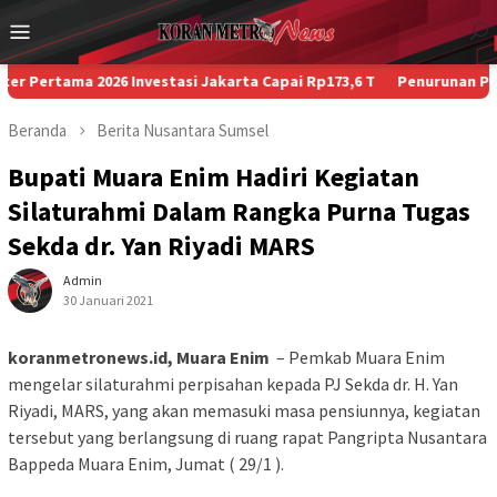
Loncat
Menu
ke
Mobile
konten
ama 2026 Investasi Jakarta Capai Rp173,6 T
Penurunan Paksa Penu
Beranda
Berita
Nusantara
Sumsel
Bupati Muara Enim Hadiri Kegiatan
Silaturahmi Dalam Rangka Purna Tugas
Sekda dr. Yan Riyadi MARS
Admin
30 Januari 2021
koranmetronews.id, Muara Enim
– Pemkab Muara Enim
mengelar silaturahmi perpisahan kepada PJ Sekda dr. H. Yan
Riyadi, MARS, yang akan memasuki masa pensiunnya, kegiatan
tersebut yang berlangsung di ruang rapat Pangripta Nusantara
Bappeda Muara Enim, Jumat ( 29/1 ).