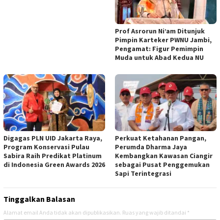
Prof Asrorun Ni’am Ditunjuk
Pimpin Karteker PWNU Jambi,
Pengamat: Figur Pemimpin
Muda untuk Abad Kedua NU
Digagas PLN UID Jakarta Raya,
Perkuat Ketahanan Pangan,
Program Konservasi Pulau
Perumda Dharma Jaya
Sabira Raih Predikat Platinum
Kembangkan Kawasan Ciangir
di Indonesia Green Awards 2026
sebagai Pusat Penggemukan
Sapi Terintegrasi
Tinggalkan Balasan
Alamat email Anda tidak akan dipublikasikan.
Ruas yang wajib ditandai
*