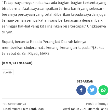
“Tetapi saya meyakini bahwa ada bagian-bagian tertentu yang
bisa bermanfaat, saya sampaikan terima kasih yang sebesar-
besarnya percayaan yang telah diberikan kepada saya dan juga
teman-teman semua kalian yang berkerjasama dengan baik
sehingga hal-hal yang kita inginkan bisa tercapai.” Ungkapnya
dr. yan.
Bupati, berserta Kepala Perangkat Daerah lainnya
memberikan cinderamata kenang-kenangan kepada Pj Sekda
tersebut dr. Yan Riyadi, MARS.
(KMN/KLT/Beben)
#politik
SEBARKAN
Navigasi
Pos sebelumnya
Pos berikutnya
Bupati Muara Enim Lantik dan
Awal Tahun 2021 Juarsah Lantik