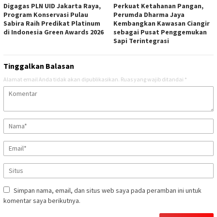
Digagas PLN UID Jakarta Raya,
Perkuat Ketahanan Pangan,
Program Konservasi Pulau
Perumda Dharma Jaya
Sabira Raih Predikat Platinum
Kembangkan Kawasan Ciangir
di Indonesia Green Awards 2026
sebagai Pusat Penggemukan
Sapi Terintegrasi
Tinggalkan Balasan
Alamat email Anda tidak akan dipublikasikan.
Ruas yang wajib ditandai
*
Simpan nama, email, dan situs web saya pada peramban ini untuk
komentar saya berikutnya.