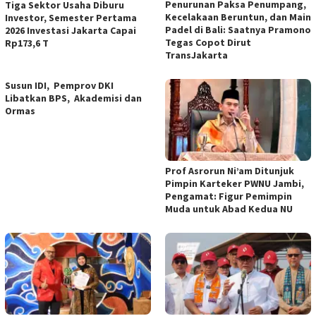
Penurunan Paksa Penumpang,
Tiga Sektor Usaha Diburu
Kecelakaan Beruntun, dan Main
Investor, Semester Pertama
Padel di Bali: Saatnya Pramono
2026 Investasi Jakarta Capai
Tegas Copot Dirut
Rp173,6 T
TransJakarta
Susun IDI, Pemprov DKI
Libatkan BPS, Akademisi dan
Ormas
Prof Asrorun Ni’am Ditunjuk
Pimpin Karteker PWNU Jambi,
Pengamat: Figur Pemimpin
Muda untuk Abad Kedua NU