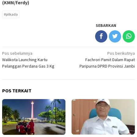
(KMN/ferdy)
#pilkada
SEBARKAN
Navigasi
Pos sebelumnya
Pos berikutnya
Walikota Launching Kartu
Fachrori Pamit Dalam Rapat
pos
Pelanggan Perdana Gas 3 Kg
Paripurna DPRD Provinsi Jambi
POS TERKAIT