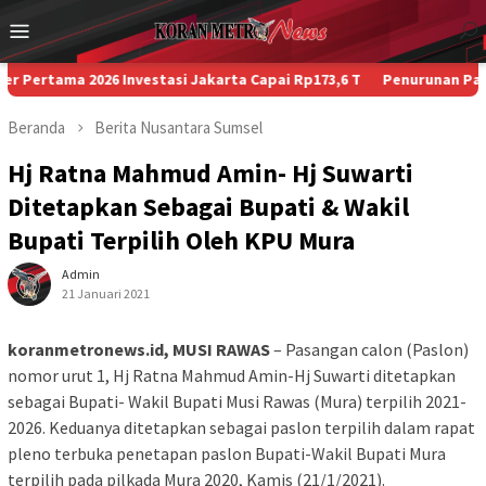
Loncat
Menu
ke
Mobile
konten
 2026 Investasi Jakarta Capai Rp173,6 T
Penurunan Paksa Penumpa
Beranda
Berita
Nusantara
Sumsel
Hj Ratna Mahmud Amin- Hj Suwarti
Ditetapkan Sebagai Bupati & Wakil
Bupati Terpilih Oleh KPU Mura
Admin
21 Januari 2021
koranmetronews.id, MUSI RAWAS
– Pasangan calon (Paslon)
nomor urut 1, Hj Ratna Mahmud Amin-Hj Suwarti ditetapkan
sebagai Bupati- Wakil Bupati Musi Rawas (Mura) terpilih 2021-
2026. Keduanya ditetapkan sebagai paslon terpilih dalam rapat
pleno terbuka penetapan paslon Bupati-Wakil Bupati Mura
terpilih pada pilkada Mura 2020, Kamis (21/1/2021).