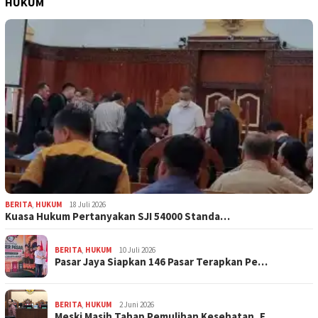
HUKUM
BERITA
,
HUKUM
18 Juli 2026
Kuasa Hukum Pertanyakan SJI 54000 Standa…
BERITA
,
HUKUM
10 Juli 2026
Pasar Jaya Siapkan 146 Pasar Terapkan Pe…
BERITA
,
HUKUM
2 Juni 2026
Meski Masih Tahap Pemulihan Kesehatan, E…