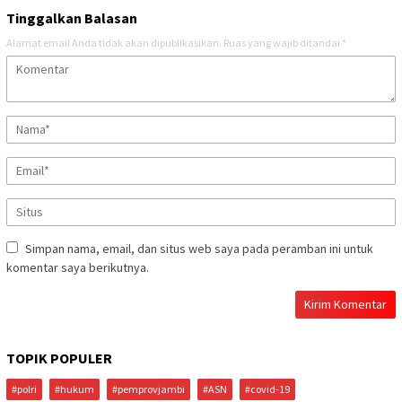
Tinggalkan Balasan
Alamat email Anda tidak akan dipublikasikan.
Ruas yang wajib ditandai
*
Simpan nama, email, dan situs web saya pada peramban ini untuk
komentar saya berikutnya.
TOPIK POPULER
#polri
#hukum
#pemprovjambi
#ASN
#covid-19