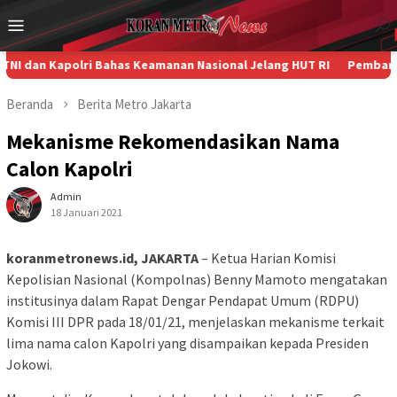
Loncat
Menu
ke
Mobile
konten
Kapolri Bahas Keamanan Nasional Jelang HUT RI
Pembangunan LR
Beranda
Berita
Metro
Jakarta
Mekanisme Rekomendasikan Nama
Calon Kapolri
Admin
18 Januari 2021
koranmetronews.id, JAKARTA
– Ketua Harian Komisi
Kepolisian Nasional (Kompolnas) Benny Mamoto mengatakan
institusinya dalam Rapat Dengar Pendapat Umum (RDPU)
Komisi III DPR pada 18/01/21, menjelaskan mekanisme terkait
lima nama calon Kapolri yang disampaikan kepada Presiden
Jokowi.