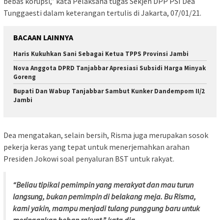
bebas korupsi,” kata Pelaksana tugas Sekjen DPP PSI Dea
Tunggaesti dalam keterangan tertulis di Jakarta, 07/01/21.
BACAAN LAINNYA
Haris Kukuhkan Sani Sebagai Ketua TPPS Provinsi Jambi
Nova Anggota DPRD Tanjabbar Apresiasi Subsidi Harga Minyak
Goreng
Bupati Dan Wabup Tanjabbar Sambut Kunker Dandempom II/2
Jambi
Dea mengatakan, selain bersih, Risma juga merupakan sosok
pekerja keras yang tepat untuk menerjemahkan arahan
Presiden Jokowi soal penyaluran BST untuk rakyat.
“Beliau tipikal pemimpin yang merakyat dan mau turun
langsung, bukan pemimpin di belakang meja. Bu Risma,
kami yakin, mampu menjadi tulang punggung baru untuk
meringankan beban rakyat,” kata dia.