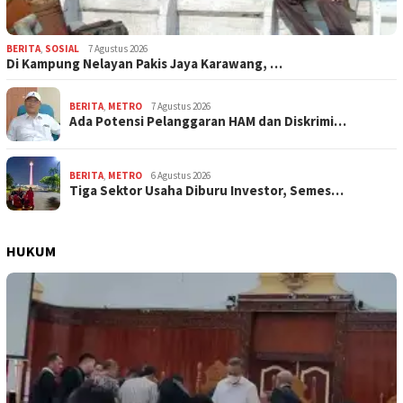
BERITA
,
SOSIAL
7 Agustus 2026
Di Kampung Nelayan Pakis Jaya Karawang, …
BERITA
,
METRO
7 Agustus 2026
Ada Potensi Pelanggaran HAM dan Diskrimi…
BERITA
,
METRO
6 Agustus 2026
Tiga Sektor Usaha Diburu Investor, Semes…
HUKUM