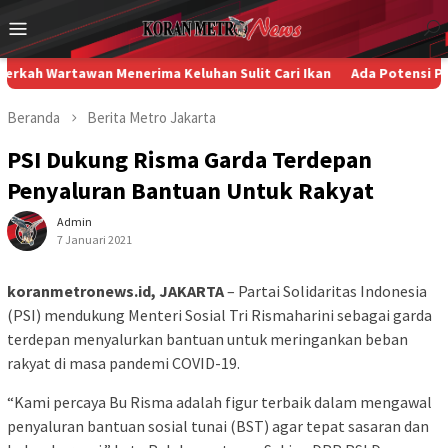
Loncat
Menu
ke
Mobile
konten
tawan Menerima Keluhan Sulit Cari Ikan
Ada Potensi Pelanggara
Beranda
Berita
Metro
Jakarta
PSI Dukung Risma Garda Terdepan
Penyaluran Bantuan Untuk Rakyat
Admin
7 Januari 2021
koranmetronews.id, JAKARTA
– Partai Solidaritas Indonesia
(PSI) mendukung Menteri Sosial Tri Rismaharini sebagai garda
terdepan menyalurkan bantuan untuk meringankan beban
rakyat di masa pandemi COVID-19.
“Kami percaya Bu Risma adalah figur terbaik dalam mengawal
penyaluran bantuan sosial tunai (BST) agar tepat sasaran dan