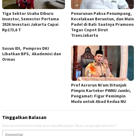
Tiga Sektor Usaha Diburu
Penurunan Paksa Penumpang,
Investor, Semester Pertama
Kecelakaan Beruntun, dan Main
2026 Investasi Jakarta Capai
Padel di Bali: Saatnya Pramono
Rp173,6 T
Tegas Copot Dirut
TransJakarta
Susun IDI, Pemprov DKI
Libatkan BPS, Akademisi dan
Ormas
Prof Asrorun Ni’am Ditunjuk
Pimpin Karteker PWNU Jambi,
Pengamat: Figur Pemimpin
Muda untuk Abad Kedua NU
Tinggalkan Balasan
Alamat email Anda tidak akan dipublikasikan.
Ruas yang wajib ditandai
*