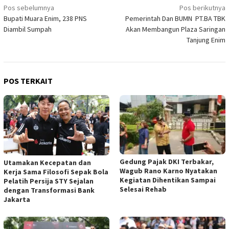
Navigasi
Pos sebelumnya
Pos berikutnya
Bupati Muara Enim, 238 PNS
Pemerintah Dan BUMN PT.BA TBK
pos
Diambil Sumpah
Akan Membangun Plaza Saringan
Tanjung Enim
POS TERKAIT
Gedung Pajak DKI Terbakar,
Utamakan Kecepatan dan
Wagub Rano Karno Nyatakan
Kerja Sama Filosofi Sepak Bola
Kegiatan Dihentikan Sampai
Pelatih Persija STY Sejalan
Selesai Rehab
dengan Transformasi Bank
Jakarta