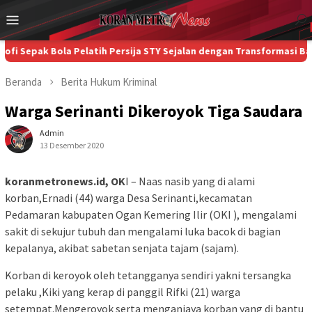
Loncat
Menu
ke
Mobile
konten
k Bola Pelatih Persija STY Sejalan dengan Transformasi Bank Jaka
Beranda
Berita
Hukum
Kriminal
Warga Serinanti Dikeroyok Tiga Saudara
Admin
13 Desember 2020
koranmetronews.id, OK
I – Naas nasib yang di alami
korban,Ernadi (44) warga Desa Serinanti,kecamatan
Pedamaran kabupaten Ogan Kemering Ilir (OKI ), mengalami
sakit di sekujur tubuh dan mengalami luka bacok di bagian
kepalanya, akibat sabetan senjata tajam (sajam).
Korban di keroyok oleh tetangganya sendiri yakni tersangka
pelaku ,Kiki yang kerap di panggil Rifki (21) warga
setempat.Mengeroyok serta menganiaya korban yang di bantu