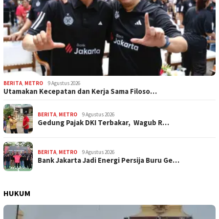
BERITA
,
METRO
9 Agustus 2026
Utamakan Kecepatan dan Kerja Sama Filoso…
BERITA
,
METRO
9 Agustus 2026
Gedung Pajak DKI Terbakar, Wagub R…
BERITA
,
METRO
9 Agustus 2026
Bank Jakarta Jadi Energi Persija Buru Ge…
HUKUM