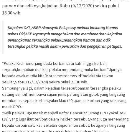
paman dan adiknya,kejadian Rabu (9/12/2020) sekira pukul
18.30 wib.
Kapolres OKI ,AKBP Alamsyah Pelupessy melalui kasubag Humas
polres Oki,AKP Iryansyah mengatakan dan membenarkan kejadian
penangkapan tersangka pelaku,sedangkan paman dan adik
tersangka pelaku masih dalam pencarian dan pengejaran petugas.
“Pelaku Kiki menerjang dada korban satu kali hingga korban
terjatuh,kemudian dua kali pelaku menendang muka korban.”Ujarnya
kepada awak media kita”Koranmetro
news.id
“melalui via telvon
seluler,Sabtu (12/12/2020) sekira pukul 21.30 wib.
Sambungnya lagi, dalam kejadian tersebut paman tersangka pelaku
datang sambil membawa sajam jenis parang atau golok yang langsung
membacok kepala korban,yakni Mad (40),paman korban yang sekarang
masih DPO.
“Adik pelaku juga masih menjadi Daftar Pencarian Orang DPO yakni Reki
(18) yang juga ikut terlibat dalam insiden tersebut,yang juga menendang
kepala korban satu kali,setelah kejadian tersebut, ketiganya langsung
meninggalkan korban begitu saja di lokasi kejadian.”Jelasnya