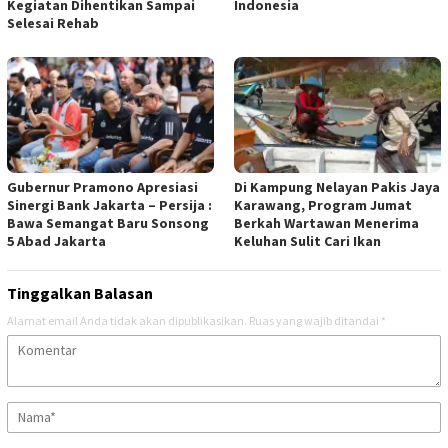
Kegiatan Dihentikan Sampai
Indonesia
Selesai Rehab
Gubernur Pramono Apresiasi
Di Kampung Nelayan Pakis Jaya
Sinergi Bank Jakarta – Persija :
Karawang, Program Jumat
Bawa Semangat Baru Sonsong
Berkah Wartawan Menerima
5 Abad Jakarta
Keluhan Sulit Cari Ikan
Tinggalkan Balasan
Alamat email Anda tidak akan dipublikasikan.
Ruas yang wajib ditandai
*