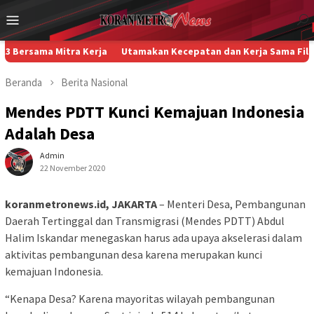
Loncat
Menu
ke
Mobile
konten
ma Mitra Kerja
Utamakan Kecepatan dan Kerja Sama Filosofi Sepa
Beranda
Berita
Nasional
Mendes PDTT Kunci Kemajuan Indonesia
Adalah Desa
Admin
22 November 2020
koranmetronews.id, JAKARTA
– Menteri Desa, Pembangunan
Daerah Tertinggal dan Transmigrasi (Mendes PDTT) Abdul
Halim Iskandar menegaskan harus ada upaya akselerasi dalam
aktivitas pembangunan desa karena merupakan kunci
kemajuan Indonesia.
“Kenapa Desa? Karena mayoritas wilayah pembangunan