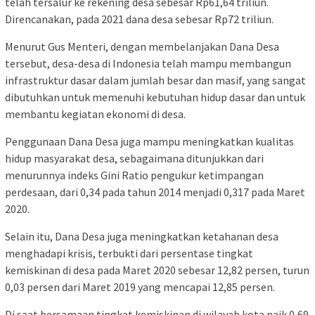
telah tersalur ke rekening desa sebesar Rp61,64 triliun.
Direncanakan, pada 2021 dana desa sebesar Rp72 triliun.
Menurut Gus Menteri, dengan membelanjakan Dana Desa
tersebut, desa-desa di Indonesia telah mampu membangun
infrastruktur dasar dalam jumlah besar dan masif, yang sangat
dibutuhkan untuk memenuhi kebutuhan hidup dasar dan untuk
membantu kegiatan ekonomi di desa.
Penggunaan Dana Desa juga mampu meningkatkan kualitas
hidup masyarakat desa, sebagaimana ditunjukkan dari
menurunnya indeks Gini Ratio pengukur ketimpangan
perdesaan, dari 0,34 pada tahun 2014 menjadi 0,317 pada Maret
2020.
Selain itu, Dana Desa juga meningkatkan ketahanan desa
menghadapi krisis, terbukti dari persentase tingkat
kemiskinan di desa pada Maret 2020 sebesar 12,82 persen, turun
0,03 persen dari Maret 2019 yang mencapai 12,85 persen.
Di saat bersamaan tingkat kemiskinan di wilayah kota naik 0,69