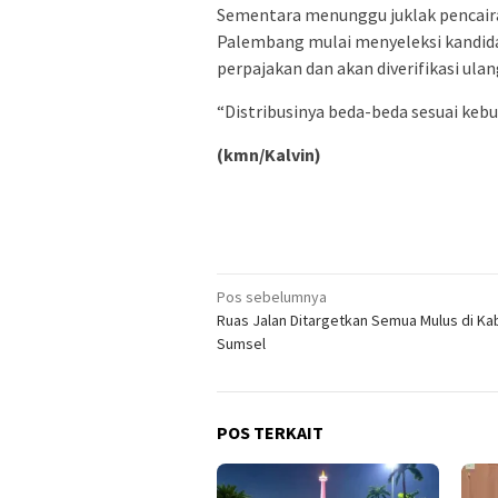
Sementara menunggu juklak pencair
Palembang mulai menyeleksi kandida
perpajakan dan akan diverifikasi ula
“Distribusinya beda-beda sesuai ke
(kmn/Kalvin)
Navigasi
Pos sebelumnya
Ruas Jalan Ditargetkan Semua Mulus di K
pos
Sumsel
POS TERKAIT