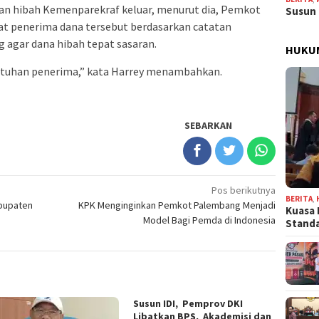
an hibah Kemenparekraf keluar, menurut dia, Pemkot
Susun 
t penerima dana tersebut berdasarkan catatan
ng agar dana hibah tepat sasaran.
HUKU
butuhan penerima,” kata Harrey menambahkan.
SEBARKAN
Pos berikutnya
BERITA
,
abupaten
KPK Menginginkan Pemkot Palembang Menjadi
Kuasa 
Model Bagi Pemda di Indonesia
Stand
Susun IDI, Pemprov DKI
Libatkan BPS, Akademisi dan