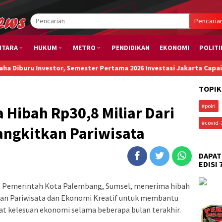
Pencaria
NTARA
HUKUM
METRO
PENDIDIKAN
EKONOMI
POLITI
 Investor, Semester Pertama 2026 Investasi Jakarta Capai Rp173,6 T
TOPIK
#polri
Hibah Rp30,8 Miliar Dari
#covid-
ngkitkan Pariwisata
DAPAT
EDISI 
 Pemerintah Kota Palembang, Sumsel, menerima hibah
rian Pariwisata dan Ekonomi Kreatif untuk membantu
bat kelesuan ekonomi selama beberapa bulan terakhir.