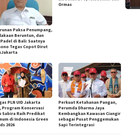
Ormas
runan Paksa Penumpang,
lakaan Beruntun, dan
Padel di Bali: Saatnya
ono Tegas Copot Dirut
sJakarta
gas PLN UID Jakarta
Perkuat Ketahanan Pangan,
, Program Konservasi
Perumda Dharma Jaya
u Sabira Raih Predikat
Kembangkan Kawasan Ciangir
inum di Indonesia Green
sebagai Pusat Penggemukan
ds 2026
Sapi Terintegrasi