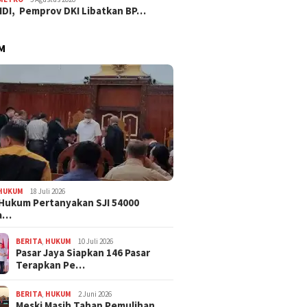
IDI, Pemprov DKI Libatkan BP…
M
HUKUM
18 Juli 2026
Hukum Pertanyakan SJI 54000
a…
BERITA
,
HUKUM
10 Juli 2026
Pasar Jaya Siapkan 146 Pasar
Terapkan Pe…
BERITA
,
HUKUM
2 Juni 2026
Meski Masih Tahap Pemulihan