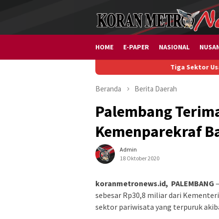
Loncat
ke
konten
HOME
E-PAPER
NASIONAL
NUSA
Tiga Sektor Usaha Diburu
Beranda
Berita
Daerah
Palembang Terima 
Kemenparekraf Ba
Admin
18 Oktober 2020
koranmetronews.id, PALEMBANG
–
sebesar Rp30,8 miliar dari Kemente
sektor pariwisata yang terpuruk aki