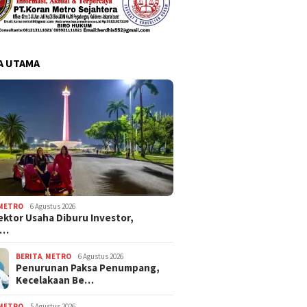
A UTAMA
METRO
6 Agustus 2026
ektor Usaha Diburu Investor,
s…
BERITA
,
METRO
6 Agustus 2026
Penurunan Paksa Penumpang,
Kecelakaan Be…
METRO
5 Agustus 2026