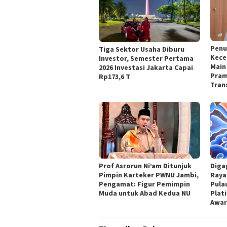
Penu
Tiga Sektor Usaha Diburu
Kece
Investor, Semester Pertama
Main 
2026 Investasi Jakarta Capai
Pram
Rp173,6 T
Tran
Prof Asrorun Ni’am Ditunjuk
Diga
Pimpin Karteker PWNU Jambi,
Raya
Pengamat: Figur Pemimpin
Pula
Muda untuk Abad Kedua NU
Plat
Awar