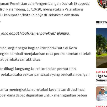
unan Penelitian dan Pengembangan Daerah (Bappeda
di di Palembang, 15/10/20, mengatakan Palembang
1 kabupaten/kota lainnya di Indonesia dan dana
.
BERIT
 yang dapat hibah Kemenparekraf,” ujarnya.
jadi angin segar bagi sektor pariwisata di Kota
angkit kembali menjalankan roda perekonomian setelah
bat pembatasan aktivitas.
an dibagi langsung ke restoran dan perhotelan,
BERITA
,
 pelaku usaha sektor pariwisata yang berkaitan dengan
Tiga S
Seme
antu meningkatkan protokol kesehatan di destinasi
n hotel dana dapat digunakan untuk meringankan beban
BERITA
,