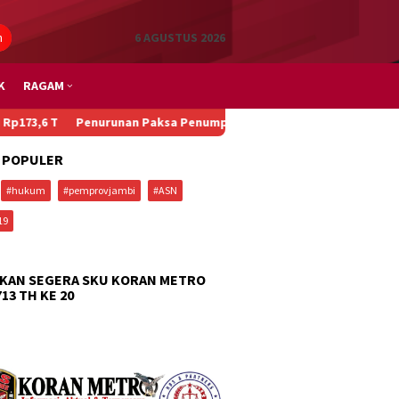
n
6 AGUSTUS 2026
K
RAGAM
Penurunan Paksa Penumpang, Kecelakaan Beruntun, dan Main Pad
 POPULER
#hukum
#pemprovjambi
#ASN
19
KAN SEGERA SKU KORAN METRO
713 TH KE 20