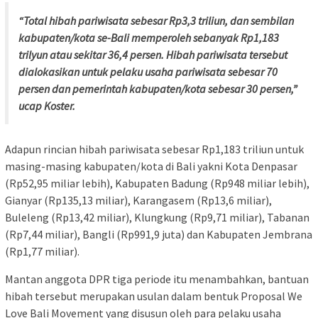
“Total hibah pariwisata sebesar Rp3,3 triliun, dan sembilan
kabupaten/kota se-Bali memperoleh sebanyak Rp1,183
trilyun atau sekitar 36,4 persen. Hibah pariwisata tersebut
dialokasikan untuk pelaku usaha pariwisata sebesar 70
persen dan pemerintah kabupaten/kota sebesar 30 persen,”
ucap Koster.
Adapun rincian hibah pariwisata sebesar Rp1,183 triliun untuk
masing-masing kabupaten/kota di Bali yakni Kota Denpasar
(Rp52,95 miliar lebih), Kabupaten Badung (Rp948 miliar lebih),
Gianyar (Rp135,13 miliar), Karangasem (Rp13,6 miliar),
Buleleng (Rp13,42 miliar), Klungkung (Rp9,71 miliar), Tabanan
(Rp7,44 miliar), Bangli (Rp991,9 juta) dan Kabupaten Jembrana
(Rp1,77 miliar).
Mantan anggota DPR tiga periode itu menambahkan, bantuan
hibah tersebut merupakan usulan dalam bentuk Proposal We
Love Bali Movement yang disusun oleh para pelaku usaha