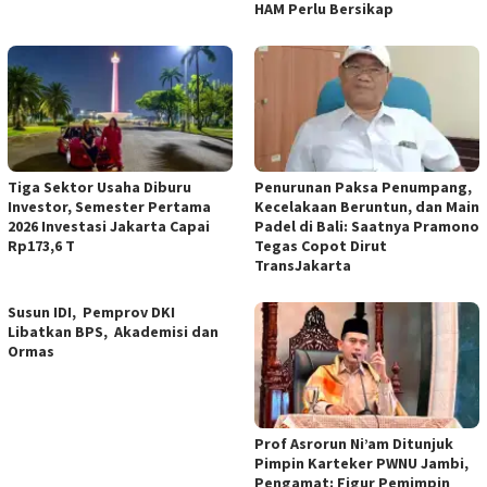
HAM Perlu Bersikap
Tiga Sektor Usaha Diburu
Penurunan Paksa Penumpang,
Investor, Semester Pertama
Kecelakaan Beruntun, dan Main
2026 Investasi Jakarta Capai
Padel di Bali: Saatnya Pramono
Rp173,6 T
Tegas Copot Dirut
TransJakarta
Susun IDI, Pemprov DKI
Libatkan BPS, Akademisi dan
Ormas
Prof Asrorun Ni’am Ditunjuk
Pimpin Karteker PWNU Jambi,
Pengamat: Figur Pemimpin