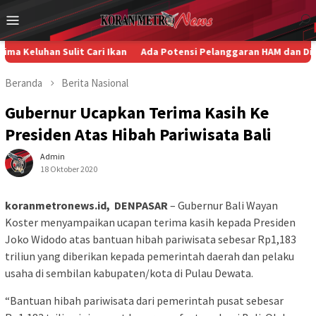
Loncat
Menu
ke
Mobile
konten
Sulit Cari Ikan
Ada Potensi Pelanggaran HAM dan Diskriminasi
Beranda
Berita
Nasional
Gubernur Ucapkan Terima Kasih Ke
Presiden Atas Hibah Pariwisata Bali
Admin
18 Oktober 2020
koranmetronews.id, DENPASAR
– Gubernur Bali Wayan
Koster menyampaikan ucapan terima kasih kepada Presiden
Joko Widodo atas bantuan hibah pariwisata sebesar Rp1,183
triliun yang diberikan kepada pemerintah daerah dan pelaku
usaha di sembilan kabupaten/kota di Pulau Dewata.
“Bantuan hibah pariwisata dari pemerintah pusat sebesar