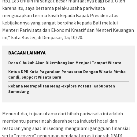
Rp1,183 triliun ini sangat besar manfaatnya bagi Bali. Oleh
karena itu, saya bersama pelaku usaha pariwisata
mengucapkan terima kasih kepada Bapak Presiden atas
kebijakannya yang sangat berpihak kepada Bali melalui
Menteri Pariwisata dan Ekonomi Kreatif dan Menteri Keuangan
ini,” kata Koster, di Denpasar, 15/10/20.
BACAAN LAINNYA
Desa Cibukuh Akan Dikembangkan Menjadi Tempat Wisata
Ketua DPR Kota Pagaralam Penasaran Dengan Wisata Rimba
Candi, Support Wisata Baru
Rebana Metropolitan Meng-explore Potensi Kabupaten
Sumedang
Menurut dia, tujuan utama dari hibah pariwisata ini adalah
membantu pemerintah daerah serta industri hotel dan
restoran yang saat ini sedang mengalami gangguan finansial
serta “recovery” penurunan pendapatan asli daerah (PAD)